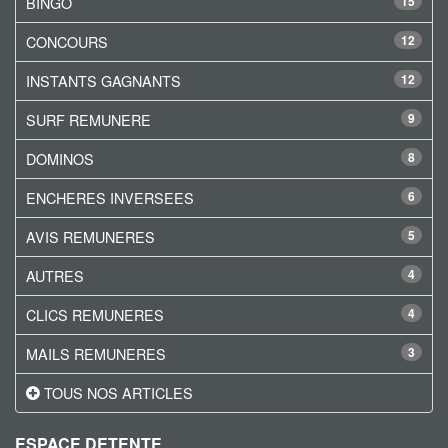
BINGO
15
CONCOURS
12
INSTANTS GAGNANTS
12
SURF REMUNERE
9
DOMINOS
8
ENCHERES INVERSEES
6
AVIS REMUNERES
5
AUTRES
4
CLICS REMUNERES
4
MAILS REMUNERES
3
TOUS NOS ARTICLES
ESPACE DETENTE