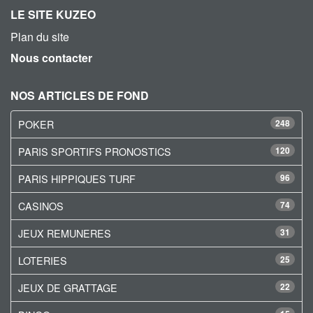
LE SITE KUZEO
Plan du site
Nous contacter
NOS ARTICLES DE FOND
POKER
248
PARIS SPORTIFS PRONOSTICS
120
PARIS HIPPIQUES TURF
96
CASINOS
74
JEUX REMUNERES
31
LOTERIES
25
JEUX DE GRATTAGE
22