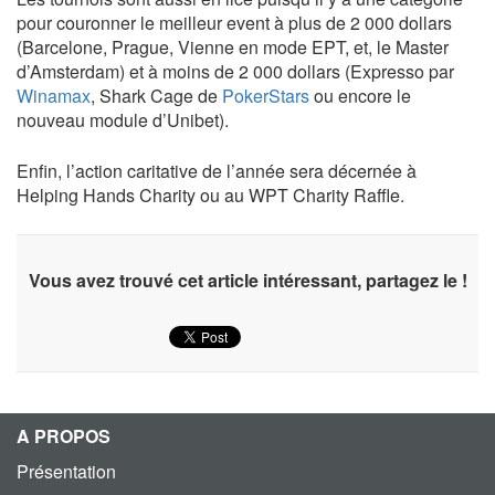
pour couronner le meilleur event à plus de 2 000 dollars
(Barcelone, Prague, Vienne en mode EPT, et, le Master
d’Amsterdam) et à moins de 2 000 dollars (Expresso par
Winamax
, Shark Cage de
PokerStars
ou encore le
nouveau module d’Unibet).
Enfin, l’action caritative de l’année sera décernée à
Helping Hands Charity ou au WPT Charity Raffle.
Vous avez trouvé cet article intéressant, partagez le !
A PROPOS
Présentation