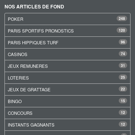
NOS ARTICLES DE FOND
POKER
248
PARIS SPORTIFS PRONOSTICS
120
PARIS HIPPIQUES TURF
96
CASINOS
74
JEUX REMUNERES
31
LOTERIES
25
JEUX DE GRATTAGE
22
BINGO
15
CONCOURS
12
INSTANTS GAGNANTS
12