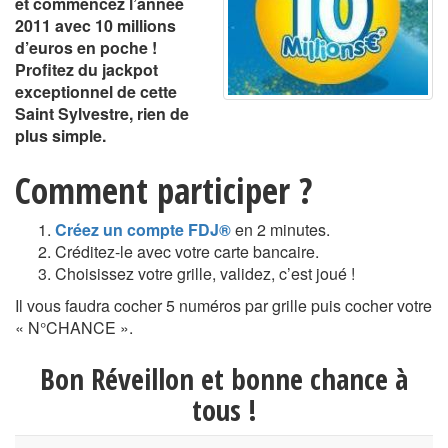
et commencez l’année
2011 avec 10 millions
d’euros en poche !
Profitez du jackpot
exceptionnel de cette
Saint Sylvestre, rien de
plus simple.
Comment participer ?
Créez un compte FDJ®
en 2 minutes.
Créditez-le avec votre carte bancaire.
Choisissez votre grille, validez, c’est joué !
Il vous faudra cocher 5 numéros par grille puis cocher votre
« N°CHANCE ».
Bon Réveillon et bonne chance à
tous !