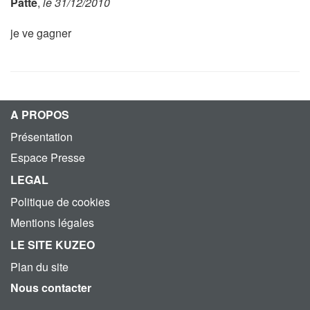
Patte
,
le 31/12/2010
je ve gagner
A PROPOS
Présentation
Espace Presse
LEGAL
Politique de cookies
Mentions légales
LE SITE KUZEO
Plan du site
Nous contacter