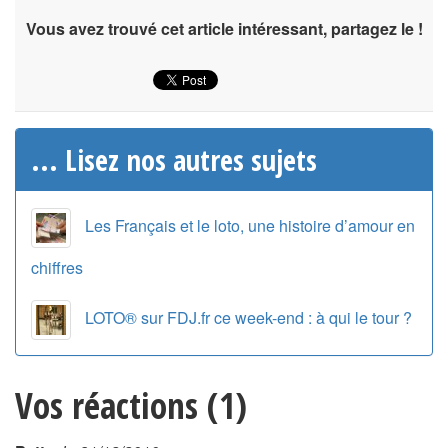
Vous avez trouvé cet article intéressant, partagez le !
... Lisez nos autres sujets
Les Français et le loto, une histoire d’amour en
chiffres
LOTO® sur FDJ.fr ce week-end : à qui le tour ?
Vos réactions (1)