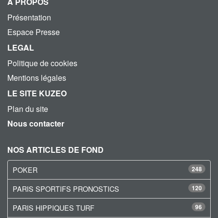
A PROPOS
Présentation
Espace Presse
LEGAL
Politique de cookies
Mentions légales
LE SITE KUZEO
Plan du site
Nous contacter
NOS ARTICLES DE FOND
POKER
248
PARIS SPORTIFS PRONOSTICS
120
PARIS HIPPIQUES TURF
96