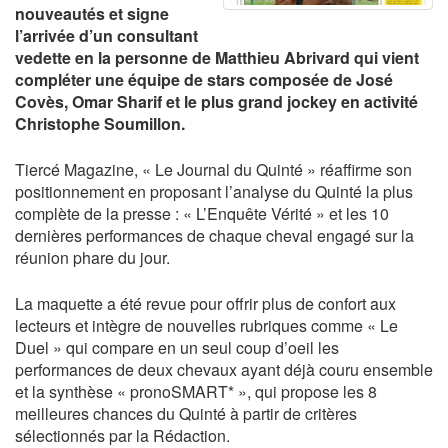
nouveautés et signe
l’arrivée d’un consultant
vedette en la personne de Matthieu Abrivard qui vient
compléter une équipe de stars composée de José
Covès, Omar Sharif et le plus grand jockey en activité
Christophe Soumillon.
Tiercé Magazine, « Le Journal du Quinté » réaffirme son
positionnement en proposant l’analyse du Quinté la plus
complète de la presse : « L’Enquête Vérité » et les 10
dernières performances de chaque cheval engagé sur la
réunion phare du jour.
La maquette a été revue pour offrir plus de confort aux
lecteurs et intègre de nouvelles rubriques comme « Le
Duel » qui compare en un seul coup d’oeil les
performances de deux chevaux ayant déjà couru ensemble
et la synthèse « pronoSMART* », qui propose les 8
meilleures chances du Quinté à partir de critères
sélectionnés par la Rédaction.