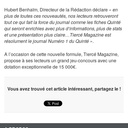
Hubert Benhaïm, Directeur de la Rédaction déclare
« en
plus de toutes ces nouveautés, nos lecteurs retrouveront
tout ce qui fait la force du journal comme les fiches Quinté
qui seront enrichies avec plus d’informations, plus de stats
et une présentation plus claire…Tiercé Magazine est
résolument le journal Numéro 1 du Quinté »
.
A l’occasion de cette nouvelle formule, Tiercé Magazine,
propose à ses lecteurs un grand jeu-concours avec une
dotation exceptionnelle de 15 000€.
Vous avez trouvé cet article intéressant, partagez le !