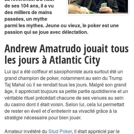
de ses 104 ans, il a vu
des milliers de mains
passées, un mythe
parmi les mythes. Jeune ou vieux, le poker est une
passion qui se joue avec délectation.
Andrew Amatrudo jouait tous
les jours à Atlantic City
Lui qui a été coiffeur et saxophoniste aura surtout été un
grand champion de poker, notamment au sein du Trump
Taj Mahal où il se rendait tous les jours. Malgré son grand
âge, il appréciait toujours sa petite partie quotidienne et un
véritable rituel précédait chacune de ses venues au sein
du casino dont il était voisin. Selon lui, cela lui permettait
de rester en éveil et d’entretenir sa vivacité grâce à la
stratégie nécessaire pour bien jouer.
Amateur invétéré du
Stud Poker
, il était apprécié par le