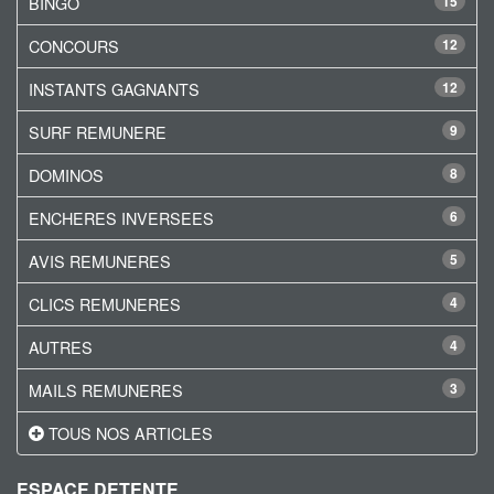
BINGO
15
CONCOURS
12
INSTANTS GAGNANTS
12
SURF REMUNERE
9
DOMINOS
8
ENCHERES INVERSEES
6
AVIS REMUNERES
5
CLICS REMUNERES
4
AUTRES
4
MAILS REMUNERES
3
TOUS NOS ARTICLES
ESPACE DETENTE