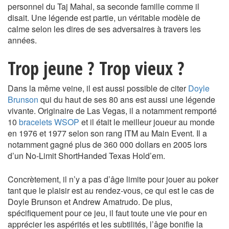
personnel du Taj Mahal, sa seconde famille comme il
disait. Une légende est partie, un véritable modèle de
calme selon les dires de ses adversaires à travers les
années.
Trop jeune ? Trop vieux ?
Dans la même veine, il est aussi possible de citer
Doyle
Brunson
qui du haut de ses 80 ans est aussi une légende
vivante. Originaire de Las Vegas, il a notamment remporté
10
bracelets WSOP
et il était le meilleur joueur au monde
en 1976 et 1977 selon son rang ITM au Main Event. Il a
notamment gagné plus de 360 000 dollars en 2005 lors
d’un No-Limit ShortHanded Texas Hold’em.
Concrètement, il n’y a pas d’âge limite pour jouer au poker
tant que le plaisir est au rendez-vous, ce qui est le cas de
Doyle Brunson et Andrew Amatrudo. De plus,
spécifiquement pour ce jeu, il faut toute une vie pour en
apprécier les aspérités et les subtilités, l’âge bonifie la