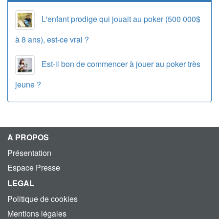
L'enfant prodige qui jouait au poker (500 000$
à 8 ans), est-ce vrai ?
Est-il bon de commencer à jouer au poker très
jeune ?
A PROPOS
Présentation
Espace Presse
LEGAL
Politique de cookies
Mentions légales