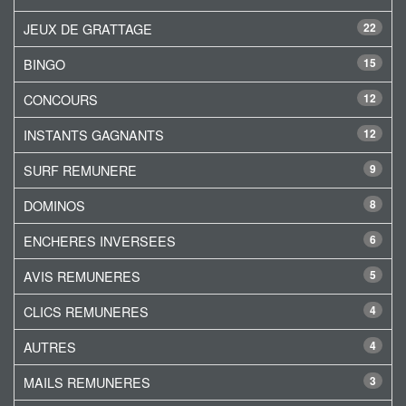
JEUX DE GRATTAGE
22
BINGO
15
CONCOURS
12
INSTANTS GAGNANTS
12
SURF REMUNERE
9
DOMINOS
8
ENCHERES INVERSEES
6
AVIS REMUNERES
5
CLICS REMUNERES
4
AUTRES
4
MAILS REMUNERES
3