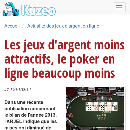
Accueil
Actualité des jeux d'argent en ligne
Les jeux d'argent moins
attractifs, le poker en
ligne beaucoup moins
Le 15/01/2014
Dans une récente
publication concernant
le bilan de l’année 2013,
l’ARJEL indique que les
mises ont diminué de