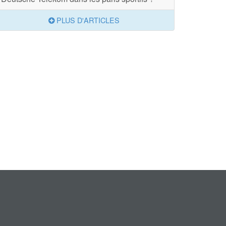
PLUS D'ARTICLES