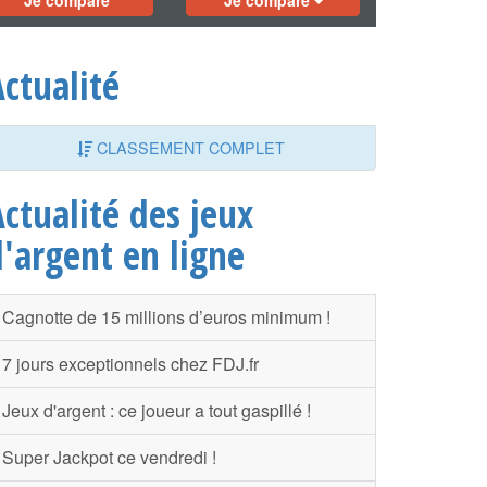
Je compare
Je compare
ctualité
CLASSEMENT COMPLET
ctualité des jeux
d'argent en ligne
Cagnotte de 15 millions d’euros minimum !
7 jours exceptionnels chez FDJ.fr
Jeux d'argent : ce joueur a tout gaspillé !
Super Jackpot ce vendredi !