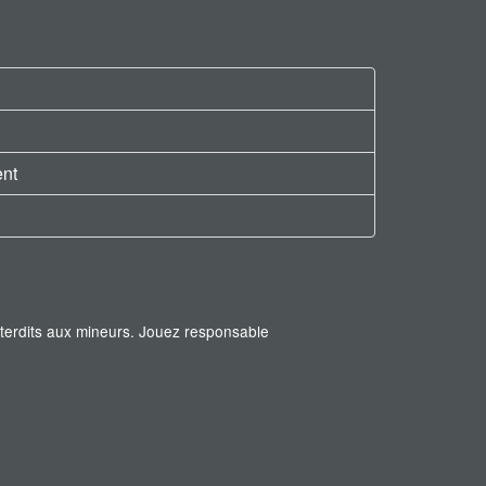
ent
interdits aux mineurs. Jouez responsable