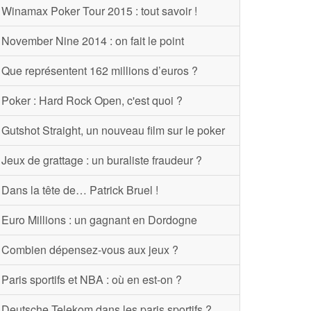
Winamax Poker Tour 2015 : tout savoir !
November Nine 2014 : on fait le point
Que représentent 162 millions d’euros ?
Poker : Hard Rock Open, c'est quoi ?
Gutshot Straight, un nouveau film sur le poker
Jeux de grattage : un buraliste fraudeur ?
Dans la tête de… Patrick Bruel !
Euro Millions : un gagnant en Dordogne​
Combien dépensez-vous aux jeux ?
Paris sportifs et NBA : où en est-on ?
Deutsche Telekom dans les paris sportifs ?