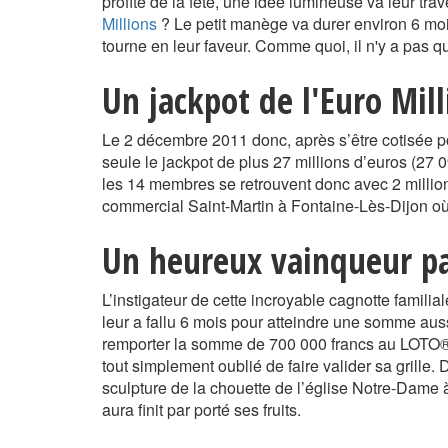
profite de la fête, une idée lumineuse va leur traver
Millions
? Le petit manège va durer environ 6 moi
tourne en leur faveur. Comme quoi, il n'y a pas q
Un jackpot de l'Euro Mill
Le 2 décembre 2011 donc, après s’être cotisée pou
seule le jackpot de plus 27 millions d’euros (27 
les 14 membres se retrouvent donc avec 2 millio
commercial Saint-Martin à Fontaine-Lès-Dijon où l
Un heureux vainqueur pa
L’instigateur de cette incroyable cagnotte familia
leur a fallu 6 mois pour atteindre une somme aussi
remporter la somme de 700 000 francs au LOTO® (
tout simplement oublié de faire valider sa grille.
sculpture de la chouette de l’église Notre-Dame à
aura finit par porté ses fruits.