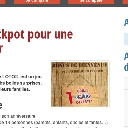
Je compare
Je compare
A
ackpot pour une
r
A
e LOTO®, est un jeu
rès belles surprises.
eurs familles.
e
 son anniversaire
de 14 personnes (parents, enfants, oncles et tantes…)