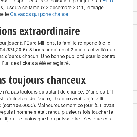
ser l’esprit : et s’ils se cotisaient pour jouer à l’
Euro
s, jusqu'à ce fameux 2 décembre 2011, le tirage
ue le
Calvados qui porte chance
!
ions extraordinaire
r jouer à l’Euro Millions, la famille remporte à elle
094 324,20 €). 5 bons numéros et 2 étoiles et voilà que
ns d’euros chacun. Une bonne publicité pour le centre
’un des tickets a été enregistré.
s toujours chanceux
le n’a pas toujours eu autant de chance. D’une part, il
 formidable, de l’autre, l’homme avait déjà failli
soit 106.000€). Malheureusement ce jour là, il avait
 Depuis l’homme s’était rendu plusieurs fois toucher la
 Dijon. Le moins que l’on puisse dire, c’est que cela