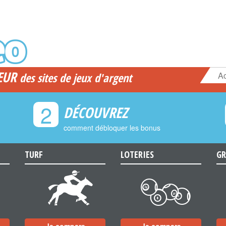
EUR
Ac
des sites de jeux d'argent
2
DÉCOUVREZ
comment débloquer les bonus
TURF
LOTERIES
GR
d
c