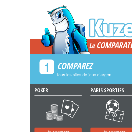
COMPARAT
Le
1
COMPAREZ
tous les sites de jeux d'argent
POKER
PARIS SPORTIFS
a
b