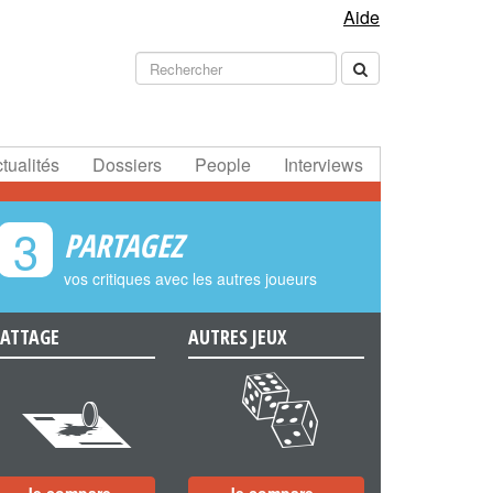
Aide
tualités
Dossiers
People
Interviews
3
PARTAGEZ
vos critiques avec les autres joueurs
ATTAGE
AUTRES JEUX
e
f