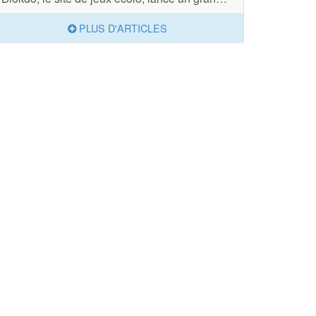
PLUS D'ARTICLES