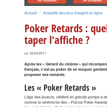
Je compare
Je compare
Accueil
Actualité des jeux d'argent en ligne
Poker Retards : que
taper l'affiche ?
Le 16/03/2011
Après les « Gérard du cinéma » qui récompen
français, c’est au poker de se moquer gentime
proposer ses nanards.
Les « Poker Retards »
L’égo des joueurs, célébré en grande pompe à 
comme la cérémonie des « France Poker Awards 