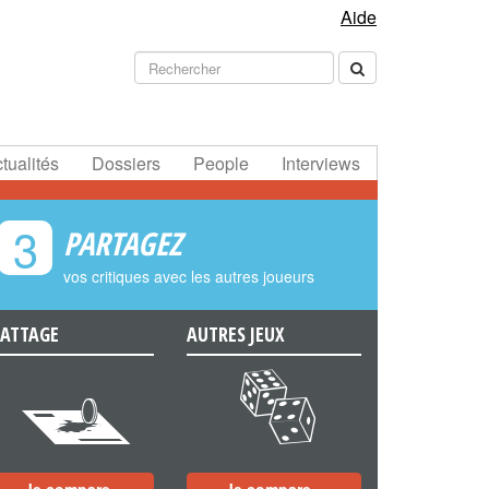
Aide
tualités
Dossiers
People
Interviews
3
PARTAGEZ
vos critiques avec les autres joueurs
ATTAGE
AUTRES JEUX
e
f