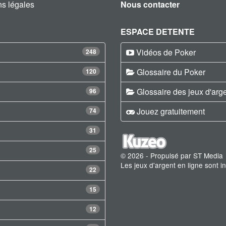
s légales
Nous contacter
ESPACE DETENTE
Vidéos de Poker
248
Glossaire du Poker
120
Glossaire des jeux d'arg
96
Jouez gratuitement
74
31
25
© 2026 - Propulsé par ST Media
Les jeux d'argent en ligne sont 
22
15
12