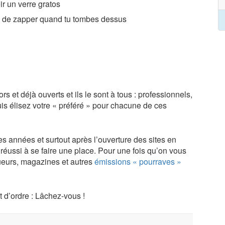
ir un verre gratos
vie de zapper quand tu tombes dessus
ors et déjà ouverts et ils le sont à tous : professionnels,
 élisez votre « préféré » pour chacune de ces
 années et surtout après l’ouverture des sites en
t réussi à se faire une place. Pour une fois qu’on vous
eurs, magazines et autres
émissions « pourraves »
t d’ordre : Lâchez-vous !