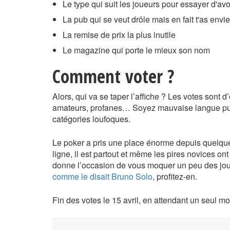
Le type qui suit les joueurs pour essayer d'avo
La pub qui se veut drôle mais en fait t'as en
La remise de prix la plus inutile
Le magazine qui porte le mieux son nom
Comment voter ?
Alors, qui va se taper l’affiche ? Les votes sont d’
amateurs, profanes… Soyez mauvaise langue puis
catégories loufoques.
Le poker a pris une place énorme depuis quelques
ligne, il est partout et même les pires novices on
donne l’occasion de vous moquer un peu des jou
comme le disait Bruno Solo
, profitez-en.
Fin des votes le 15 avril, en attendant un seul mo