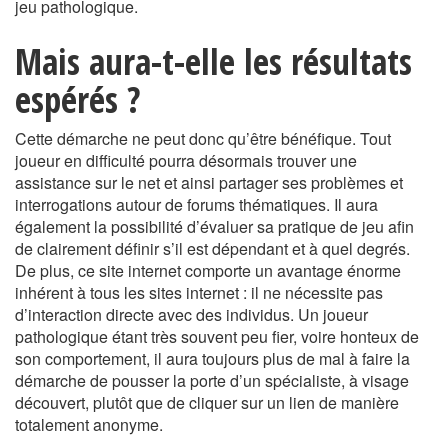
jeu pathologique.
Mais aura-t-elle les résultats
espérés ?
Cette démarche ne peut donc qu’être bénéfique. Tout
joueur en difficulté pourra désormais trouver une
assistance sur le net et ainsi partager ses problèmes et
interrogations autour de forums thématiques. Il aura
également la possibilité d’évaluer sa pratique de jeu afin
de clairement définir s’il est dépendant et à quel degrés.
De plus, ce site internet comporte un avantage énorme
inhérent à tous les sites internet : il ne nécessite pas
d’interaction directe avec des individus. Un joueur
pathologique étant très souvent peu fier, voire honteux de
son comportement, il aura toujours plus de mal à faire la
démarche de pousser la porte d’un spécialiste, à visage
découvert, plutôt que de cliquer sur un lien de manière
totalement anonyme.