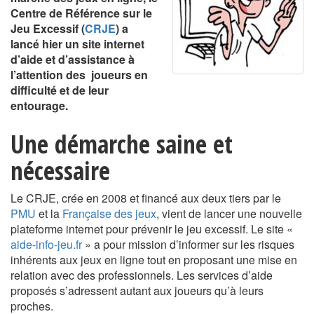
Centre de Référence sur le
Jeu Excessif (
CRJE
) a
lancé hier un site internet
d’aide et d’assistance à
l’attention des joueurs en
difficulté et de leur
entourage.
Une démarche saine et
nécessaire
Le CRJE, crée en 2008 et financé aux deux tiers par le
PMU
et la
Française des jeux
, vient de lancer une nouvelle
plateforme internet pour prévenir le jeu excessif. Le site «
aide-info-jeu.fr
» a pour mission d’informer sur les risques
inhérents aux jeux en ligne tout en proposant une mise en
relation avec des professionnels. Les services d’aide
proposés s’adressent autant aux joueurs qu’à leurs
proches.