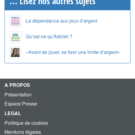
... Lisez nos autres sujets
La dépendance aux jeux d’argent
Qu’est-ce qu’Adictel ?
«Avant de jouer, se fixer une limite d’argent»
A PROPOS
Présentation
Espace Presse
LEGAL
Politique de cookies
Mentions légales