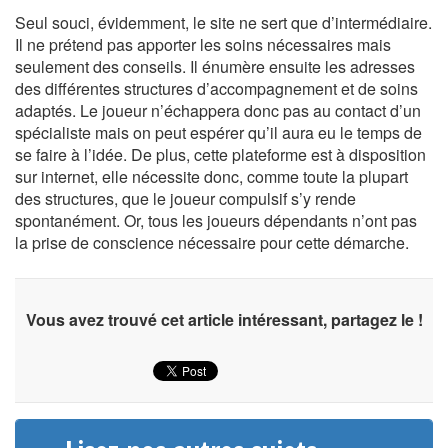
Seul souci, évidemment, le site ne sert que d’intermédiaire.
Il ne prétend pas apporter les soins nécessaires mais
seulement des conseils. Il énumère ensuite les adresses
des différentes structures d’accompagnement et de soins
adaptés. Le joueur n’échappera donc pas au contact d’un
spécialiste mais on peut espérer qu’il aura eu le temps de
se faire à l’idée. De plus, cette plateforme est à disposition
sur internet, elle nécessite donc, comme toute la plupart
des structures, que le joueur compulsif s’y rende
spontanément. Or, tous les joueurs dépendants n’ont pas
la prise de conscience nécessaire pour cette démarche.
Vous avez trouvé cet article intéressant, partagez le !