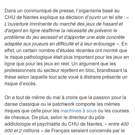
Dans un communiqué de presse, l’organisme basé au
CHU de Nantes explique sa décision d’ouvrir un tel site :
«
L'ouverture imminente du marché des jeux de hasard et
d'argent en ligne réaffirme la nécessité de prévenir le
problème du jeu excessif et d'apporter une aide concrète
adaptée aux joueurs en difficulté et à leur entourage »
. En
effet, un certain nombre d’études récentes ont montré que
le risque pathologique était plus important pour les jeux en
ligne que pour les jeux en réel. Un argument que les
professionnels du secteur rejettent en bloc, brandissant la
thèse selon laquelle tout acte voué à distraire présente un
risque d’excès.
On a tout de même du mal à croire que la passion pour la
danse classique ou le patchwork comporte les mêmes
risques que celle pour les
machines à sous
ou les courses
de chevaux. De plus, selon le directeur du pôle
addictologie et psychiatrie du CHU de Nantes,
« entre 400
000 et 2 millions »
de Français seraient concernés par le