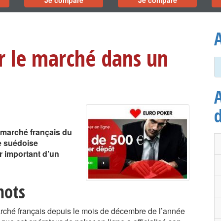
Je compare
Je compare
A
r le marché dans un
A
e marché français du
ne suédoise
r important d’un
mots
arché français depuis le mois de décembre de l’année