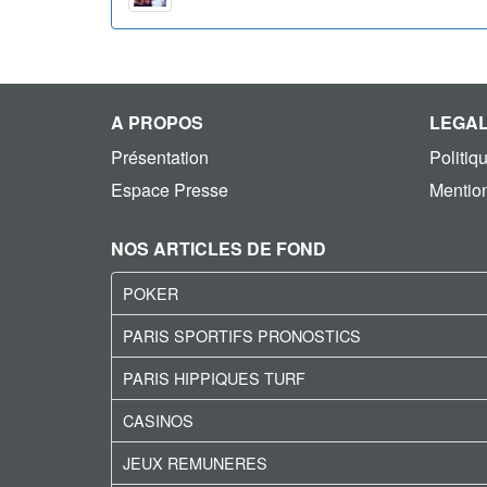
A PROPOS
LEGA
Présentation
Politiq
Espace Presse
Mention
NOS ARTICLES DE FOND
POKER
PARIS SPORTIFS PRONOSTICS
PARIS HIPPIQUES TURF
CASINOS
JEUX REMUNERES