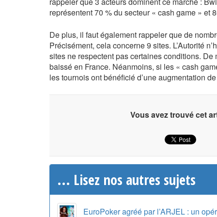
rappeler que 3 acteurs dominent ce marché : Bwi
représentent 70 % du secteur « cash game » et 8
De plus, il faut également rappeler que de nombr
Précisément, cela concerne 9 sites. L’Autorité n
sites ne respectent pas certaines conditions. De m
baissé en France. Néanmoins, si les « cash game
les tournois ont bénéficié d’une augmentation de 
Vous avez trouvé cet art
... Lisez nos autres sujets
EuroPoker agréé par l’ARJEL : un opéra