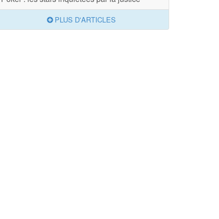
PLUS D'ARTICLES