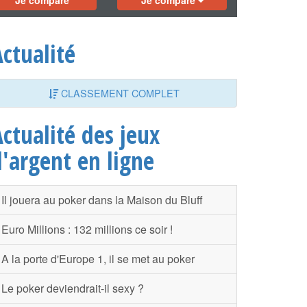
Je compare
Je compare
ctualité
CLASSEMENT COMPLET
ctualité des jeux
d'argent en ligne
Il jouera au poker dans la Maison du Bluff
Euro Millions : 132 millions ce soir !
A la porte d'Europe 1, il se met au poker
Le poker deviendrait-il sexy ?