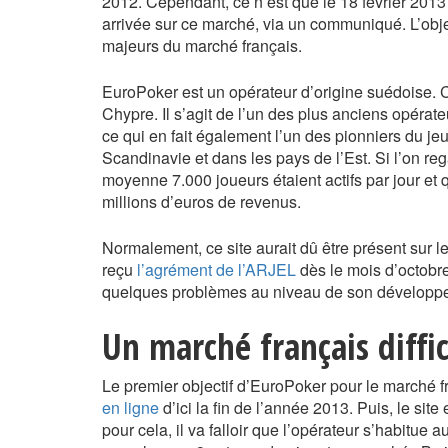
2012. Cependant, ce n’est que le 18 février 2013 
arrivée sur ce marché, via un communiqué. L’objec
majeurs du marché français.
EuroPoker est un opérateur d’origine suédoise. Ce
Chypre. Il s’agit de l’un des plus anciens opérate
ce qui en fait également l’un des pionniers du jeu
Scandinavie et dans les pays de l’Est. Si l’on r
moyenne 7.000 joueurs étaient actifs par jour et 
millions d’euros de revenus.
Normalement, ce site aurait dû être présent sur l
reçu
l’agrément de l’ARJEL
dès le mois d’octobre
quelques problèmes au niveau de son développ
Un marché français diffic
Le premier objectif d’EuroPoker pour le marché f
en ligne
d’ici la fin de l’année 2013. Puis, le site
pour cela, il va falloir que l’opérateur s’habitue au