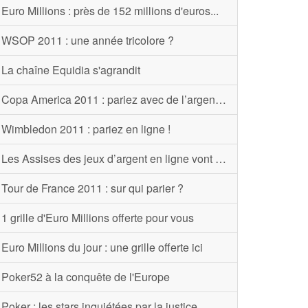
Euro Millions : près de 152 millions d'euros...
WSOP 2011 : une année tricolore ?
La chaîne Equidia s'agrandit
Copa America 2011 : pariez avec de l’argent offert
Wimbledon 2011 : pariez en ligne !
Les Assises des jeux d’argent en ligne vont s’intéresser aux joueurs
Tour de France 2011 : sur qui parier ?
1 grille d'Euro Millions offerte pour vous
Euro Millions du jour : une grille offerte ici
Poker52 à la conquête de l'Europe
Poker : les stars inquiétées par la justice