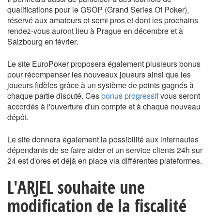
qualifications pour le GSOP (Grand Series Of Poker),
réservé aux amateurs et semi pros et dont les prochains
rendez-vous auront lieu à Prague en décembre et à
Salzbourg en février.
Le site EuroPoker proposera également plusieurs bonus
pour récompenser les nouveaux joueurs ainsi que les
joueurs fidèles grâce à un système de points gagnés à
chaque partie disputé. Ces
bonus progressif
vous seront
accordés à l'ouverture d'un compte et à chaque nouveau
dépôt.
Le site donnera également la possibilité aux internautes
dépendants de se faire aider et un service clients 24h sur
24 est d'ores et déjà en place via différentes plateformes.
L'ARJEL souhaite une
modification de la fiscalité