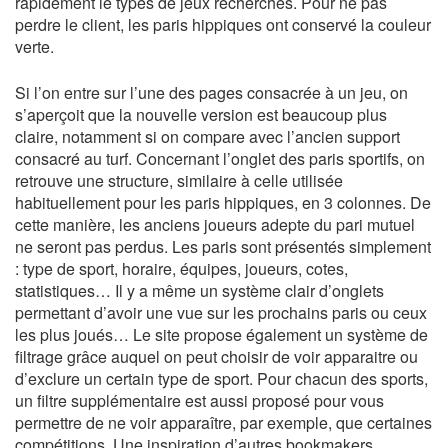
rapidement le types de jeux recherchés. Pour ne pas
perdre le client, les paris hippiques ont conservé la couleur
verte.
Si l’on entre sur l’une des pages consacrée à un jeu, on
s’aperçoit que la nouvelle version est beaucoup plus
claire, notamment si on compare avec l’ancien support
consacré au turf. Concernant l’onglet des paris sportifs, on
retrouve une structure, similaire à celle utilisée
habituellement pour les paris hippiques, en 3 colonnes. De
cette manière, les anciens joueurs adepte du pari mutuel
ne seront pas perdus. Les paris sont présentés simplement
: type de sport, horaire, équipes, joueurs, cotes,
statistiques… Il y a même un système clair d’onglets
permettant d’avoir une vue sur les prochains paris ou ceux
les plus joués… Le site propose également un système de
filtrage grâce auquel on peut choisir de voir apparaitre ou
d’exclure un certain type de sport. Pour chacun des sports,
un filtre supplémentaire est aussi proposé pour vous
permettre de ne voir apparaître, par exemple, que certaines
compétitions. Une inspiration d’autres bookmakers