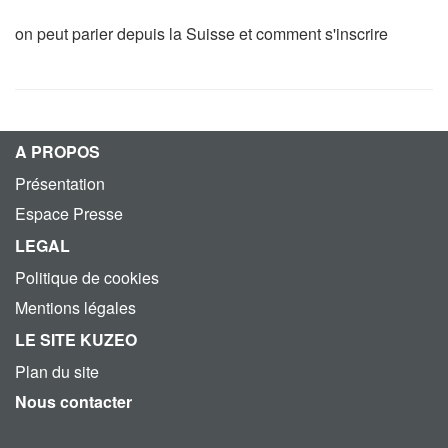
on peut parier depuis la Suisse et comment s'inscrire
A PROPOS
Présentation
Espace Presse
LEGAL
Politique de cookies
Mentions légales
LE SITE KUZEO
Plan du site
Nous contacter