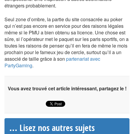
étrangers probablement.
Seul zone d’ombre, la partie du site consacrée au poker
qui n’est pas encore en service pour des raisons légales
même si le PMU a bien obtenu sa licence. Une chose est
sûre, si l’opérateur met le paquet sur les paris sportifs, on a
toutes les raisons de penser qu’il en fera de même le mois
prochain pour le fameux jeu de cercle, surtout qu’il a un
associé de taille grâce à son
partenariat avec
PartyGaming
.
Vous avez trouvé cet article intéressant, partagez le !
... Lisez nos autres sujets