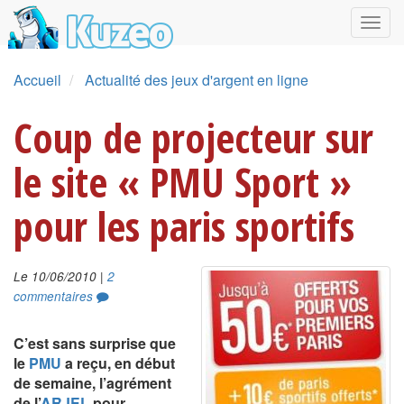
Accueil
Actualité des jeux d'argent en ligne
Coup de projecteur sur
le site « PMU Sport »
pour les paris sportifs
|
Le 10/06/2010
2
commentaires
C’est sans surprise que
le
PMU
a reçu, en début
de semaine, l’agrément
de l’
ARJEL
pour