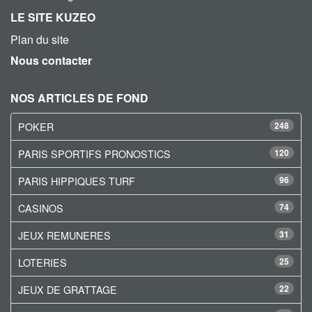
LE SITE KUZEO
Plan du site
Nous contacter
NOS ARTICLES DE FOND
POKER
248
PARIS SPORTIFS PRONOSTICS
120
PARIS HIPPIQUES TURF
96
CASINOS
74
JEUX REMUNERES
31
LOTERIES
25
JEUX DE GRATTAGE
22