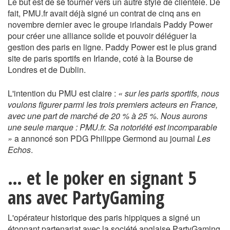
Le but est de se tourner vers un autre style de clientèle. De
fait, PMU.fr avait déjà signé un contrat de cinq ans en
novembre dernier avec le groupe irlandais Paddy Power
pour créer une alliance solide et pouvoir déléguer la
gestion des paris en ligne. Paddy Power est le plus grand
site de paris sportifs en Irlande, coté à la Bourse de
Londres et de Dublin.
L'intention du PMU est claire :
« sur les paris sportifs, nous
voulons figurer parmi les trois premiers acteurs en France,
avec une part de marché de 20 % à 25 %. Nous aurons
une seule marque : PMU.fr. Sa notoriété est incomparable
»
a annoncé son PDG Philippe Germond au journal
Les
Echos
.
… et le poker en signant 5
ans avec PartyGaming
L'opérateur historique des paris hippiques a signé un
étonnant partenariat avec la société anglaise PartyGaming,