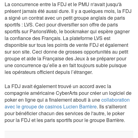
La concurrence entre la FDJ et le PMU n'avait jusqu'à
présent jamais été aussi dure. Il y a quelques mois, la FDJ
a signé un contrat avec un petit groupe anglais de paris
sportifs : LVS. Ceci pour diversifier son offre de paris
sportifs sur ParionsWeb, le bookmaker qui espère gagner
la confiance des Français. La plateforme LVS est
disponible sur tous les points de vente FDJ et également
sur son site. Ceci donne de grosses opportunités au petit
groupe et aide la Française des Jeux à se préparer pour
une concurrence qu’elle a en fait toujours subie puisque
les opérateurs officient depuis l’étranger.
La FDJ avait également trouvé un accord avec la
compagnie américaine CyberArts pour créer un logiciel de
poker en ligne qui a finalement abouti à une
collaboration
avec le groupe de casinos Lucien Barrière
. Ils s'allieront
pour bénéficier chacun des services de l'autre, le poker
pour la FDJ et les paris sportifs pour le groupe Barrière.