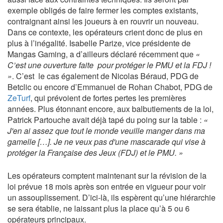
exemple obligés de faire fermer les comptes existants,
contraignant ainsi les joueurs à en rouvrir un nouveau.
Dans ce contexte, les opérateurs crient donc de plus en
plus à l’inégalité. Isabelle Parize, vice présidente de
Mangas Gaming, a d’ailleurs déclaré récemment que
«
C’est une ouverture faite pour protéger le PMU et la FDJ !
»
. C’est le cas également de Nicolas Béraud, PDG de
Betclic ou encore d’Emmanuel de Rohan Chabot, PDG de
ZeTurf
, qui prévoient de fortes pertes les premières
années. Plus étonnant encore, aux balbutiements de la loi,
Patrick Partouche avait déjà tapé du poing sur la table :
«
J'en ai assez que tout le monde veuille manger dans ma
gamelle […]. Je ne veux pas d'une mascarade qui vise à
protéger la Française des Jeux (FDJ) et le PMU. »
Les opérateurs comptent maintenant sur la révision de la
loi prévue 18 mois après son entrée en vigueur pour voir
un assouplissement. D’ici-là, ils espèrent qu’une hiérarchie
se sera établie, ne laissant plus la place qu’à 5 ou 6
opérateurs principaux.