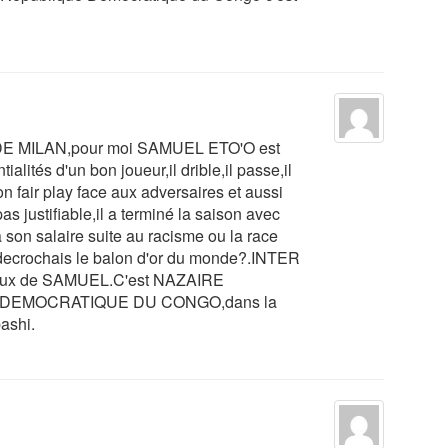
ER DE MILAN,pour moi SAMUEL ETO'O est
tialités d'un bon joueur,il drible,il passe,il
n fair play face aux adversaires et aussi
 justifiable,il a terminé la saison avec
à son salaire suite au racisme ou la race
decrochais le balon d'or du monde?.INTER
t deux de SAMUEL.C'est NAZAIRE
 DEMOCRATIQUE DU CONGO,dans la
ashi.