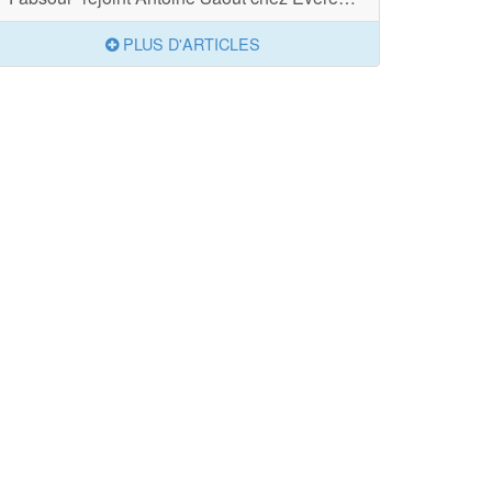
PLUS D'ARTICLES