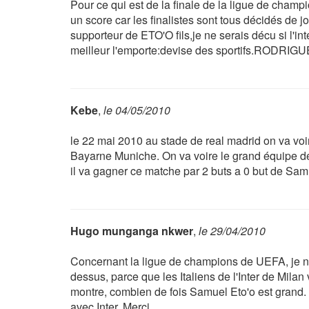
Pour ce qui est de la finale de la ligue de champio
un score car les finalistes sont tous décidés de jo
supporteur de ETO'O fils,je ne serais décu si l'inte
meilleur l'emporte:devise des sportifs.RODR
Kebe
,
le 04/05/2010
le 22 mai 2010 au stade de real madrid on va voi
Bayarne Muniche. On va voire le grand équipe de l
il va gagner ce matche par 2 buts a 0 but de Samu
Hugo munganga nkwer
,
le 29/04/2010
Concernant la ligue de champions de UEFA, je n'a
dessus, parce que les Italiens de l'Inter de Milan 
montre, combien de fois Samuel Eto'o est grand. Il 
avec Inter. Merci