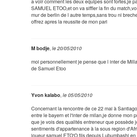
a voir comment les deux equipes sont fortes,je pa
SAMUEL ETOO,et on va siffler la fin du match,voi
mur de berlin de l autre temps,sans trou ni brec
offrez apres la reussite de mon pari
M bodje
,
le 20/05/2010
moi personnellement je pense que l inter de Milla
de Samuel Etoo
Yvon kalabo
,
le 05/05/2010
Concernant la rencontre de ce 22 mai à Santiago
entre le bayern et l'inter de milan,je donne mon p
que je vois des qualités entreneur que possède 
sentiments d'appartenance à la sous region d'Afriq
joueur samuel ETO'O fils depuis Lubumbashi en