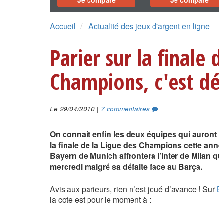
Je compare
Je compare
Accueil
Actualité des jeux d'argent en ligne
Parier sur la finale 
Champions, c'est déj
|
Le 29/04/2010
7 commentaires
On connait enfin les deux équipes qui auront 
la finale de la Ligue des Champions cette anné
Bayern de Munich affrontera l’Inter de Milan qu
mercredi malgré sa défaite face au Barça.
Avis aux parieurs, rien n’est joué d’avance ! Sur
la cote est pour le moment à :