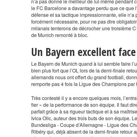
n’a pas donné le meilleur de lui-même pendant c
le FC Barcelone a davantage perdu que ce que l’In
défense et sa tactique impressionnante, elle n’a 
forcément nécessaire, pour ne pas dire obligatoire
milanais tenterons de décrocher une troisième C
de Munich remonté à bloc.
Un Bayern excellent face
Le Bayern de Munich quand à lui semble faire l’un
bien plus fort que l’OL lors de la demi-finale retou
allemands nous ont offert du grand football, donnan
remporte pas 4 fois la Ligue des Champions par 
Très contesté il y a encore quelques mois, l’entr
fier » de la performance de son équipe. Il faut dir
parfait grâce à sa rigueur tactique et à sa maîtris
Ivica Olic, auteur des trois buts de son équipe. L
Bundesliga - Coupe d’Allemagne - Ligue des Ch
Ribéry qui, déjà absent de la demi-finale retour 