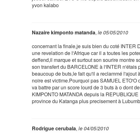
yvon kalabo
Nazaire kimponto matanda
,
le 05/05/2010
concernant la finale,je suis bien du coté INT
une revelation de l'Afrique car il a toutes les poten
deffend,il marque et surtout son sourire montre so
son transfert du BARCELONE à l'INTER n'étais pas
beaucoup de buts,le fait qu'il a reclammé l'ajout 
noire est victime.Pourquoi pas SAMUEL ETO'O 
va battre par un score lourd de 3 buts à o don
KIMPONTO MATANDA depuis la REPUBLIQUE
province du Katanga plus precisement à Lubumb
Rodrigue cerubala
,
le 04/05/2010