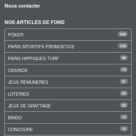
Nous contacter
NOS ARTICLES DE FOND
POKER
248
PARIS SPORTIFS PRONOSTICS
120
PARIS HIPPIQUES TURF
96
CASINOS
74
JEUX REMUNERES
31
LOTERIES
25
JEUX DE GRATTAGE
22
BINGO
15
CONCOURS
12