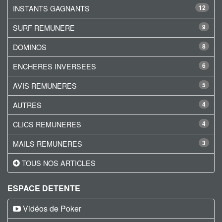
INSTANTS GAGNANTS
12
SURF REMUNERE
9
DOMINOS
8
ENCHERES INVERSEES
6
AVIS REMUNERES
5
AUTRES
4
CLICS REMUNERES
4
MAILS REMUNERES
3
TOUS NOS ARTICLES
ESPACE DETENTE
Vidéos de Poker