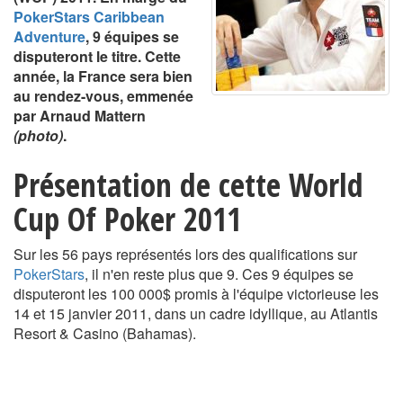
PokerStars Caribbean
Adventure
, 9 équipes se
disputeront le titre. Cette
année, la France sera bien
au rendez-vous, emmenée
par Arnaud Mattern
(photo)
.
Présentation de cette World
Cup Of Poker 2011
Sur les 56 pays représentés lors des qualifications sur
PokerStars
, il n'en reste plus que 9. Ces 9 équipes se
disputeront les 100 000$ promis à l'équipe victorieuse les
14 et 15 janvier 2011, dans un cadre idyllique, au Atlantis
Resort & Casino (Bahamas).