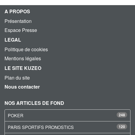
A PROPOS
Présentation
Espace Presse
LEGAL
Politique de cookies
Mentions légales
LE SITE KUZEO
Plan du site
Nous contacter
NOS ARTICLES DE FOND
POKER
248
PARIS SPORTIFS PRONOSTICS
120