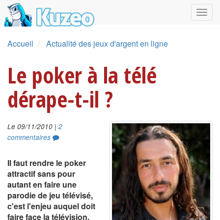
Accueil
Actualité des jeux d'argent en ligne
Le poker à la télé
dérape-t-il ?
|
Le 09/11/2010
2
commentaires
Il faut rendre le poker
attractif sans pour
autant en faire une
parodie de jeu télévisé,
c'est l'enjeu auquel doit
faire face la télévision.