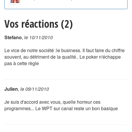
Vos réactions (2)
Stefano
,
le 10/11/2010
Le vice de notre société :le business. Il faut faire du chiffre
souvent, au détriment de la qualité.. Le poker n'échappe
pas à cette règle
Julien
,
le 09/11/2010
Je suis d'accord avec vous, quelle horreur ces
programmes... Le WPT sur canal reste un bon basique