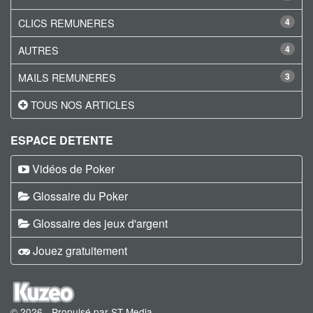
CLICS REMUNERES
4
AUTRES
4
MAILS REMUNERES
3
TOUS NOS ARTICLES
ESPACE DETENTE
Vidéos de Poker
Glossaire du Poker
Glossaire des jeux d'argent
Jouez gratuitement
© 2026 - Propulsé par ST Media