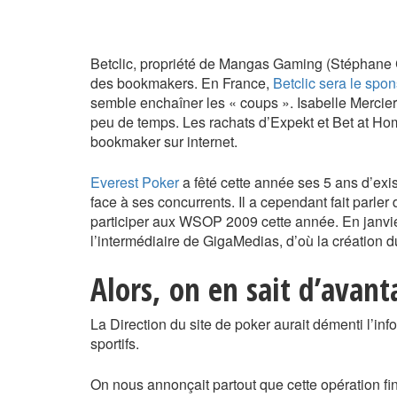
Betclic, propriété de Mangas Gaming (Stéphane 
des bookmakers. En France,
Betclic sera le spon
semble enchaîner les « coups ». Isabelle Mercier e
peu de temps. Les rachats d’Expekt et Bet at H
bookmaker sur internet.
Everest Poker
a fêté cette année ses 5 ans d’exi
face à ses concurrents. Il a cependant fait parler
participer aux WSOP 2009 cette année. En janvier 
l’intermédiaire de GigaMedias, d’où la création 
Alors, on en sait d’avant
La Direction du site de poker aurait démenti l’info
sportifs.
On nous annonçait partout que cette opération fina