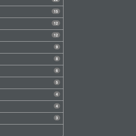
15
12
12
9
8
6
5
4
4
3