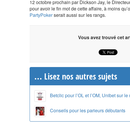
12 octobre prochain par Dickson Jay, le Directeur
pour avoir le fin mot de cette affaire, à moins qu
PartyPoker
serait aussi sur les rangs.
Vous avez trouvé cet art
... Lisez nos autres sujets
Betclic pour l’OL et l’OM, Unibet sur l
Conseils pour les parieurs débutants