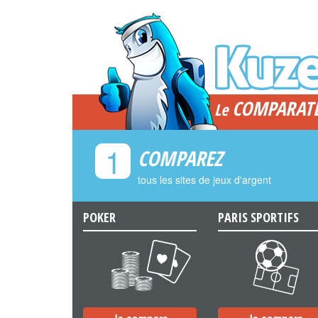
COMPARAT
Le
1
COMPAREZ
tous les sites de jeux d'argent
POKER
PARIS SPORTIFS
a
b