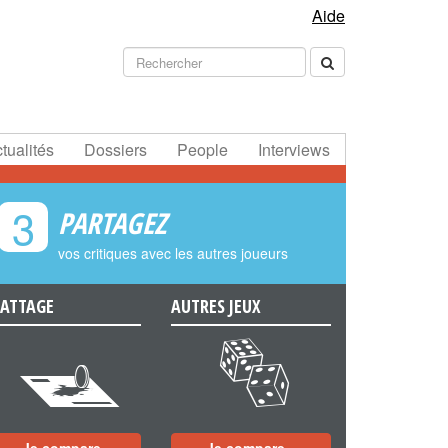
Aide
tualités
Dossiers
People
Interviews
3
PARTAGEZ
vos critiques avec les autres joueurs
ATTAGE
AUTRES JEUX
e
f