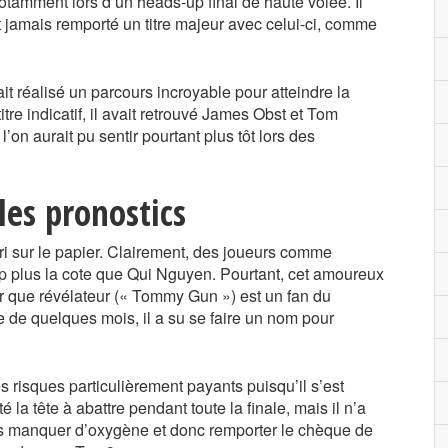
, notamment lors d’un heads-up final de haute volée. Il
 jamais remporté un titre majeur avec celui-ci, comme
t réalisé un parcours incroyable pour atteindre la
e indicatif, il avait retrouvé James Obst et Tom
’on aurait pu sentir pourtant plus tôt lors des
es pronostics
ri sur le papier. Clairement, des joueurs comme
 plus la cote que Qui Nguyen. Pourtant, cet amoureux
 que révélateur (« Tommy Gun ») est un fan du
e de quelques mois, il a su se faire un nom pour
 risques particulièrement payants puisqu’il s’est
é la tête à abattre pendant toute la finale, mais il n’a
ans manquer d’oxygène et donc remporter le chèque de