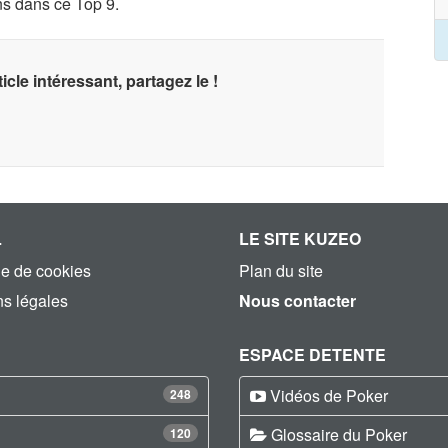
ins dans ce Top 9.
icle intéressant, partagez le !
L
LE SITE KUZEO
ue de cookies
Plan du site
s légales
Nous contacter
ESPACE DETENTE
Vidéos de Poker
248
Glossaire du Poker
120