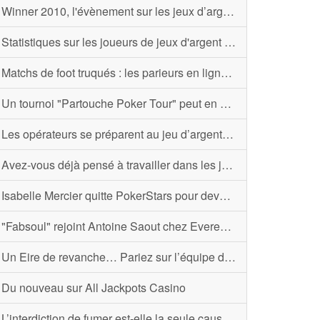
Winner 2010, l'évènement sur les jeux d’argent au mois de mai
Statistiques sur les joueurs de jeux d'argent en ligne
Matchs de foot truqués : les parieurs en ligne seront lourdement sanctionnés
Un tournoi "Partouche Poker Tour" peut en cacher un autre
Les opérateurs se préparent au jeu d’argent sur mobile
Avez-vous déjà pensé à travailler dans les jeux d’argent ?
Isabelle Mercier quitte PokerStars pour devenir l’ambassadrice du poker chez Betclic
"Fabsoul" rejoint Antoine Saout chez Everest Poker
Un Eire de revanche… Pariez sur l’équipe de France !
Du nouveau sur All Jackpots Casino
L’interdiction de fumer est-elle la seule cause des chiffres en baisse des casinos ?