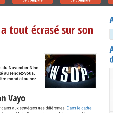
Je compare
Je compare
A
a tout écrasé sur son
A
due du November Nine
té au rendez-vous.
titre mondial au nez
on Vayo
méricains aux stratégies très différentes.
Dans le cadre