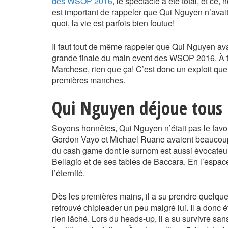
des WSOP 2016
, le spectacle a été total, et ce
est important de rappeler que Qui Nguyen n’avait
quoi, la vie est parfois bien foutue!
Il faut tout de même rappeler que Qui Nguyen avai
grande finale du main event des WSOP 2016. À titr
Marchese, rien que ça! C’est donc un exploit que l
premières manches.
Qui Nguyen déjoue tous l
Soyons honnêtes, Qui Nguyen n’était pas le favo
Gordon Vayo et Michael Ruane avaient beaucoup
du cash game dont le surnom est aussi évocateur
Bellagio et de ses tables de Baccara. En l’espac
l’éternité.
Dès les premières mains, il a su prendre quelques
retrouvé chipleader un peu malgré lui. Il a donc ét
rien lâché. Lors du heads-up, il a su survivre s