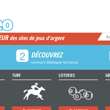
EUR
Ac
des sites de jeux d'argent
2
DÉCOUVREZ
comment débloquer les bonus
TURF
LOTERIES
GR
d
c