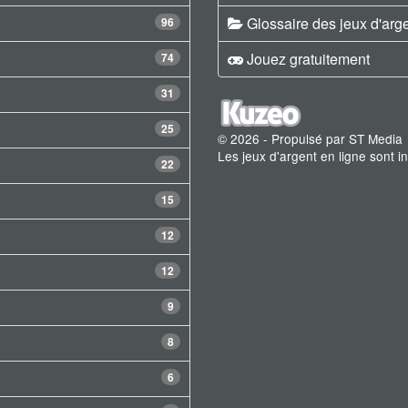
Glossaire des jeux d'arg
96
Jouez gratuitement
74
31
25
© 2026 - Propulsé par ST Media
Les jeux d'argent en ligne sont 
22
15
12
12
9
8
6