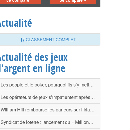
Je compare
Je compare
ctualité
CLASSEMENT COMPLET
ctualité des jeux
d'argent en ligne
Les people et le poker, pourquoi ils s’y mettent tous ?
Les opérateurs de jeux s’impatientent après un nouveau report possible de la loi
William Hill rembourse les parieurs sur l’Irlande à cause de la main d’Henry
Syndicat de loterie : lancement du « Millionnaire Raffle »