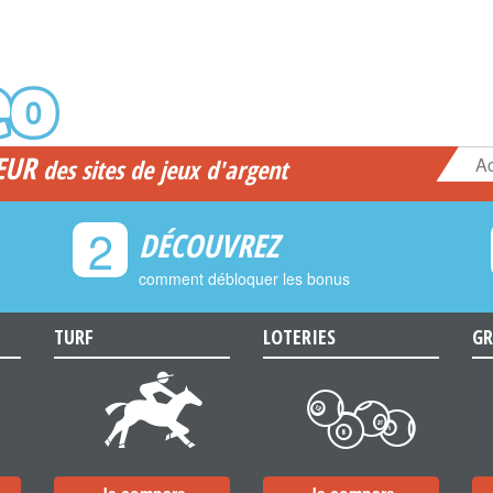
EUR
Ac
des sites de jeux d'argent
2
DÉCOUVREZ
comment débloquer les bonus
TURF
LOTERIES
GR
d
c