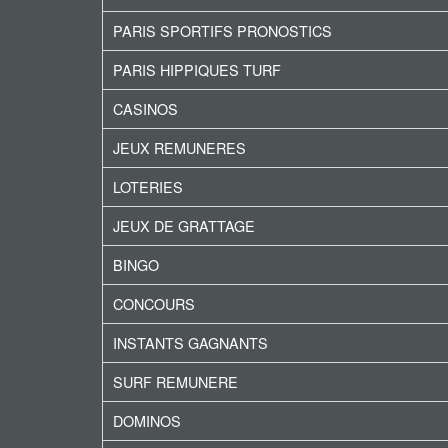
PARIS SPORTIFS PRONOSTICS
PARIS HIPPIQUES TURF
CASINOS
JEUX REMUNERES
LOTERIES
JEUX DE GRATTAGE
BINGO
CONCOURS
INSTANTS GAGNANTS
SURF REMUNERE
DOMINOS