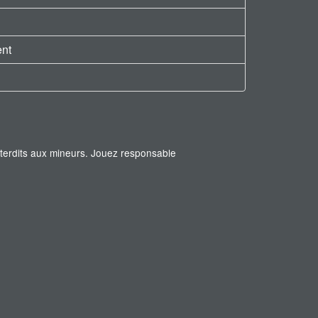
ent
interdits aux mineurs. Jouez responsable