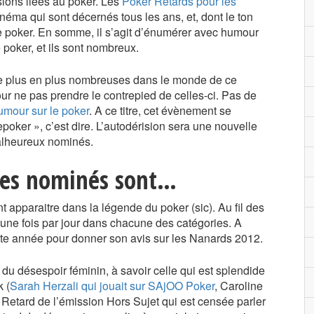
sions liées au poker. Les
Poker Retards pour les
néma qui sont décernés tous les ans, et, dont le ton
e poker. En somme, il s’agit d’énumérer avec humour
e poker, et ils sont nombreux.
e plus en plus nombreuses dans le monde de ce
our ne pas prendre le contrepied de celles-ci. Pas de
umour sur le poker
. A ce titre, cet évènement se
ker », c’est dire. L’autodérision sera une nouvelle
malheureux nominés.
 les nominés sont…
t apparaitre dans la légende du poker (sic). Au fil des
 une fois par jour dans chacune des catégories. A
ette année pour donner son avis sur les Nanards 2012.
 du désespoir féminin, à savoir celle qui est splendide
 (
Sarah Herzali qui jouait sur SAjOO Poker
, Caroline
Retard de l’émission Hors Sujet qui est censée parler