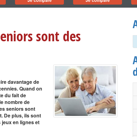
Je compare
Je compare
A
seniors sont des
A
uire davantage de
cennies. Quand on
te du fait de
 le nombre de
les seniors sont
. De plus, ils sont
jeux en lignes et