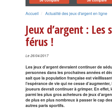
Je compare
Je compare
Accueil
Actualité des jeux d'argent en ligne
Jeux d’argent : Les 
férus !
Le 26/04/2017
Les jeux d’argent devraient continuer de séd
personnes dans les prochaines années et dé
sait que la population française est vieillissan
l’espérance de vie qui ne cesse d’augmenter,
joueurs devrait continuer à grimper. En effet, 
parmi les plus gros acheteurs de jeux d’argent
de plus en plus nombreux à passer le cap des 
autres paris sportifs.