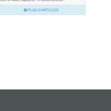
PLUS D'ARTICLES