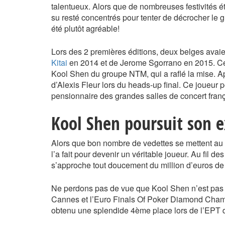
talentueux. Alors que de nombreuses festivités éta
su resté concentrés pour tenter de décrocher le g
été plutôt agréable!
Lors des 2 premières éditions, deux belges avaient
Kitai
en 2014 et de Jerome Sgorrano en 2015. Cet
Kool Shen du groupe NTM, qui a raflé la mise. Apr
d’Alexis Fleur lors du heads-up final. Ce joueur p
pensionnaire des grandes salles de concert fran
Kool Shen poursuit son e
Alors que bon nombre de vedettes se mettent au 
l’a fait pour devenir un véritable joueur. Au fil des
s’approche tout doucement du million d’euros de 
Ne perdons pas de vue que Kool Shen n’est pas 
Cannes et l’Euro Finals Of Poker Diamond Champi
obtenu une splendide 4ème place lors de l’EPT 