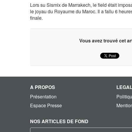
Lors su Sismix de Marrakech, le field était impo
le joyau du Royaume du Maroc. Il a fallu 6 heure
finale.
Vous avez trouvé cet art
A PROPOS
LEGA
Présentation
Politiq
Espace Presse
Mention
NOS ARTICLES DE FOND