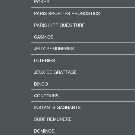
POKER
PARIS SPORTIFS PRONOSTICS
PARIS HIPPIQUES TURF
CASINOS
JEUX REMUNERES
LOTERIES
JEUX DE GRATTAGE
BINGO
CONCOURS
INSTANTS GAGNANTS
SURF REMUNERE
DOMINOS