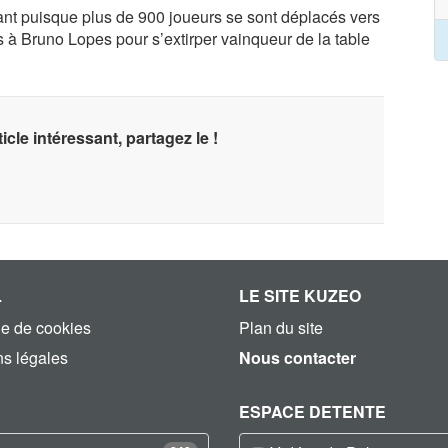
sant puisque plus de 900 joueurs se sont déplacés vers
s à Bruno Lopes pour s’extirper vainqueur de la table
icle intéressant, partagez le !
L
LE SITE KUZEO
ue de cookies
Plan du site
s légales
Nous contacter
ESPACE DETENTE