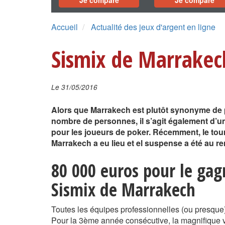
Je compare
Je compare
Accueil
Actualité des jeux d'argent en ligne
Sismix de Marrakech 
Le 31/05/2016
Alors que Marrakech est plutôt synonyme de 
nombre de personnes, il s’agit également d’un
pour les joueurs de poker. Récemment, le tou
Marrakech a eu lieu et el suspense a été au r
80 000 euros pour le ga
Sismix de Marrakech
Toutes les équipes professionnelles (ou presque
Pour la 3ème année consécutive, la magnifique v