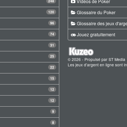
Vidéos de Poker
248
Glossaire du Poker
120
Glossaire des jeux d'arg
96
Jouez gratuitement
74
31
25
© 2026 - Propulsé par ST Media
Les jeux d'argent en ligne sont 
22
15
12
12
9
8