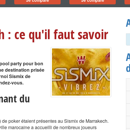
Je compare
Je compare
A
: ce qu'il faut savoir
A
pool party pour bon
e destination prisée
rnoi Sismix de
endez-vous.
gnant du
) de poker étaient présentes au Sismix de Marrakech.
ille marocaine a accueilli de nombreux joueurs