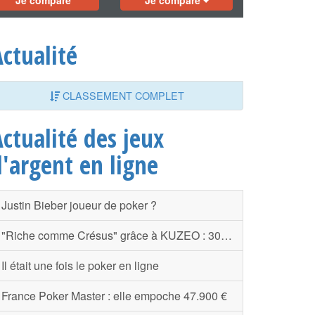
Je compare
Je compare
ctualité
CLASSEMENT COMPLET
ctualité des jeux
d'argent en ligne
Justin Bieber joueur de poker ?
"Riche comme Crésus" grâce à KUZEO : 30 tickets à gagner
Il était une fois le poker en ligne
France Poker Master : elle empoche 47.900 €