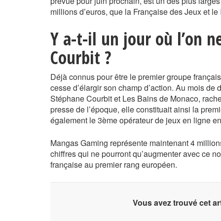
prévue pour juin prochain, est un des plus larges
millions d’euros, que la Française des Jeux et le
Y a-t-il un jour où l’on 
Courbit ?
Déjà connus pour être le premier groupe français
cesse d’élargir son champ d’action. Au mois de d
Stéphane Courbit et Les Bains de Monaco, rach
presse de l’époque, elle constituait ainsi la pre
également le 3ème opérateur de jeux en ligne e
Mangas Gaming représente maintenant 4 millions
chiffres qui ne pourront qu’augmenter avec ce no
française au premier rang européen.
Vous avez trouvé cet art