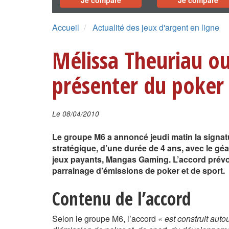
Je compare
Je compare
Accueil
Actualité des jeux d'argent en ligne
Mélissa Theuriau ou
présenter du poker
Le 08/04/2010
Le groupe M6 a annoncé jeudi matin la signatu
stratégique, d’une durée de 4 ans, avec le g
jeux payants, Mangas Gaming. L’accord prévo
parrainage d’émissions de poker et de sport.
Contenu de l’accord
Selon le groupe M6, l’accord
« est construit auto