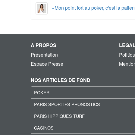
«Mon point fort au poker, c'est la patie
A PROPOS
LEGA
Présentation
Politiq
Espace Presse
Mention
NOS ARTICLES DE FOND
POKER
PARIS SPORTIFS PRONOSTICS
PARIS HIPPIQUES TURF
CASINOS