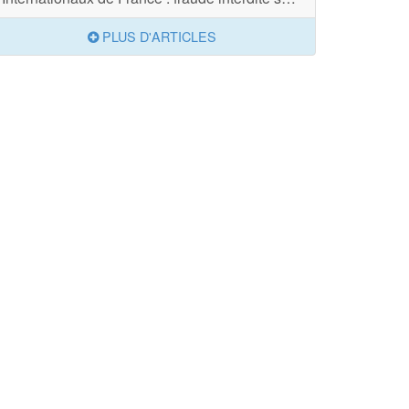
PLUS D'ARTICLES