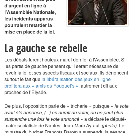
d'argent en ligne à
l'Assemblée Nationale,
les incidents apparus
pourraient retarder la
mise en place de la loi.
La gauche se rebelle
Les débats furent houleux mardi dernier à l'Assemblée. Si
les partis de gauche pensent qu'il serait nécessaire de
revoir la loi et ses aspects fiscaux et sociaux, ils dénoncent
surtout le fait que
la libéralisation des jeux en ligne
profitera aux « amis du Fouquet’s »
, autrement dit aux
proches de l’Elysée.
De plus, l'opposition parle de « tricherie » puisque
« le vote
avait été annoncé, (...) on aurait du voter, on ne peut plus
suspendre une fois le vote annoncé »
a déclaré le député-
maire socialiste de Nantes, Jean-Marc Ayrault
(photo)
. Le
ministre du budget François Baroin a suspendu la séance