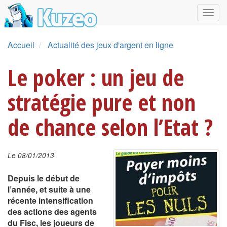
Accueil
Actualité des jeux d'argent en ligne
Le poker : un jeu de
stratégie pure et non
de chance selon l’Etat ?
Le 08/01/2013
Depuis le début de
l’année, et suite à une
récente intensification
des actions des agents
du Fisc, les joueurs de