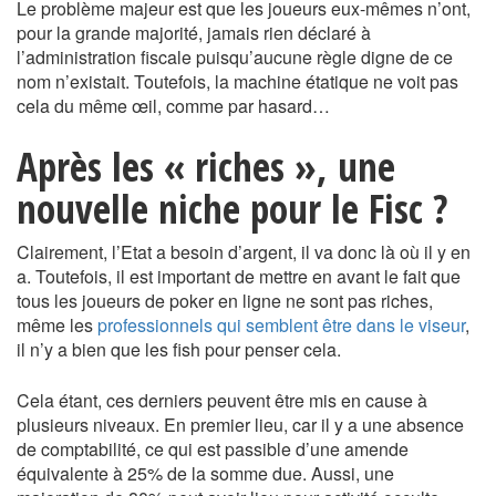
Le problème majeur est que les joueurs eux-mêmes n’ont,
pour la grande majorité, jamais rien déclaré à
l’administration fiscale puisqu’aucune règle digne de ce
nom n’existait. Toutefois, la machine étatique ne voit pas
cela du même œil, comme par hasard…
Après les « riches », une
nouvelle niche pour le Fisc ?
Clairement, l’Etat a besoin d’argent, il va donc là où il y en
a. Toutefois, il est important de mettre en avant le fait que
tous les joueurs de poker en ligne ne sont pas riches,
même les
professionnels qui semblent être dans le viseur
,
il n’y a bien que les fish pour penser cela.
Cela étant, ces derniers peuvent être mis en cause à
plusieurs niveaux. En premier lieu, car il y a une absence
de comptabilité, ce qui est passible d’une amende
équivalente à 25% de la somme due. Aussi, une