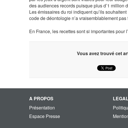
des audiences records puisque plus d’1 million 
Les émissaires du roi indiquent qu’ils souhaiten
code de déontologie n’a vraisemblablement pas f
En France, les recettes sont si importantes pour l
Vous avez trouvé cet art
A PROPOS
LEGA
Présentation
Politiq
Espace Presse
Mention