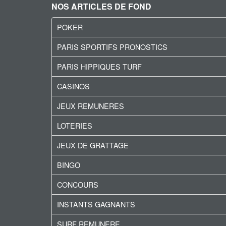
NOS ARTICLES DE FOND
POKER
PARIS SPORTIFS PRONOSTICS
PARIS HIPPIQUES TURF
CASINOS
JEUX REMUNERES
LOTERIES
JEUX DE GRATTAGE
BINGO
CONCOURS
INSTANTS GAGNANTS
SURF REMUNERE