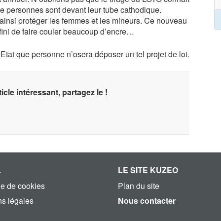
de personnes sont devant leur tube cathodique.
t ainsi protéger les femmes et les mineurs. Ce nouveau
ini de faire couler beaucoup d’encre…
’Etat que personne n’osera déposer un tel projet de loi.
icle intéressant, partagez le !
L
LE SITE KUZEO
ue de cookies
Plan du site
s légales
Nous contacter