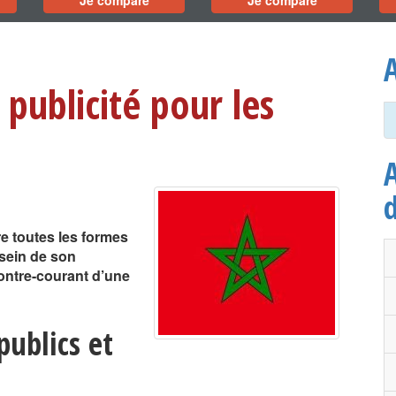
Je compare
Je compare
A
 publicité pour les
A
e toutes les formes
 sein de son
contre-courant d’une
publics et