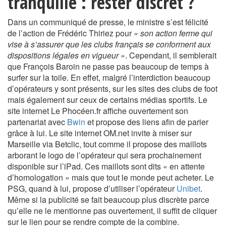
tranquille : rester discret ?
Dans un communiqué de presse, le ministre s’est félicité
de l’action de Frédéric Thiriez pour
« son action ferme qui
vise à s’assurer que les clubs français se conforment aux
dispositions légales en vigueur »
. Cependant, il semblerait
que François Baroin ne passe pas beaucoup de temps à
surfer sur la toile. En effet, malgré l’interdiction beaucoup
d’opérateurs y sont présents, sur les sites des clubs de foot
mais également sur ceux de certains médias sportifs. Le
site internet Le Phocéen.fr affiche ouvertement son
partenariat avec
Bwin
et propose des liens afin de parier
grâce à lui. Le site internet OM.net invite à miser sur
Marseille via Betclic, tout comme il propose des maillots
arborant le logo de l’opérateur qui sera prochainement
disponible sur l’iPad. Ces maillots sont dits « en attente
d’homologation » mais que tout le monde peut acheter. Le
PSG, quand à lui, propose d’utiliser l’opérateur
Unibet
.
Même si la publicité se fait beaucoup plus discrète parce
qu’elle ne le mentionne pas ouvertement, il suffit de cliquer
sur le lien pour se rendre compte de la combine.