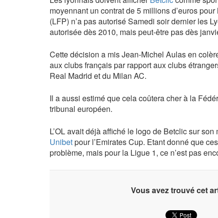
moyennant un contrat de 5 millions d’euros pour 
(LFP) n’a pas autorisé Samedi soir dernier les L
autorisée dès 2010, mais peut-être pas dès janv
Cette décision a mis Jean-Michel Aulas en colère
aux clubs français par rapport aux clubs étrange
Real Madrid et du Milan AC.
Il a aussi estimé que cela coûtera cher à la Fédéra
tribunal européen.
L’OL avait déjà affiché le logo de Betclic sur so
Unibet
pour l’Emirates Cup. Etant donné que ces c
problème, mais pour la Ligue 1, ce n’est pas enc
Vous avez trouvé cet art