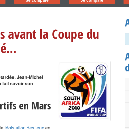
Je compare
Je compare
A
as avant la Coupe du
cé…
A
etardée. Jean-Michel
 fait savoir son
rtifs en Mars
 la
législation des jeux
en