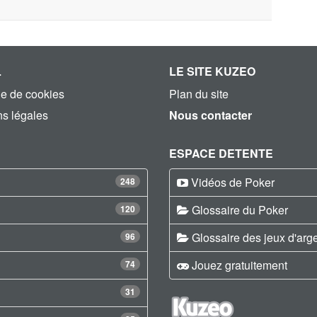
L
LE SITE KUZEO
ue de cookies
Plan du site
s légales
Nous contacter
ESPACE DETENTE
Vidéos de Poker
248
Glossaire du Poker
120
Glossaire des jeux d'arg
96
Jouez gratuitement
74
31