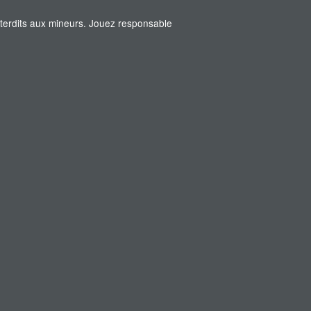
interdits aux mineurs. Jouez responsable