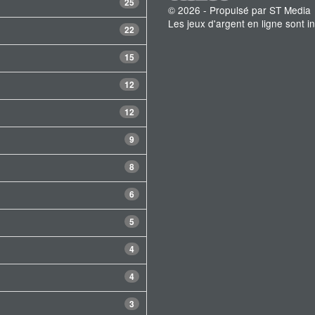
25
© 2026 - Propulsé par ST Media
Les jeux d'argent en ligne sont 
22
15
12
12
9
8
6
5
4
4
3