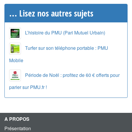
... Lisez nos autres sujets
L’histoire du PMU (Pari Mutuel Urbain)
Turfer sur son téléphone portable : PMU
Mobile
Période de Noël : profitez de 60 € offerts pour
parier sur PMU.fr !
A PROPOS
Présentation