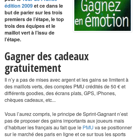
édition 2009
et ce dans le
but de parier sur les trois
premiers de l’étape, le top
trois des équipes et le
maillot vert à l’issu de
l’étape.
Gagner des cadeaux
gratuitement
Il n’y a pas de mises avec argent et les gains se limitent à
des maillots verts, des comptes PMU crédités de 50 € et
différents goodies, des écrans plats, GPS, iPhones,
chèques cadeaux, etc...
Vous l’aurez compris, le principe de Sprint-Gagnant n’est
pas de proposer des gains importants aux joueurs mais
d’habituer les français au fait que le
PMU
va se positionner
sur le marché des paris en ligne et ce sur tous les sports