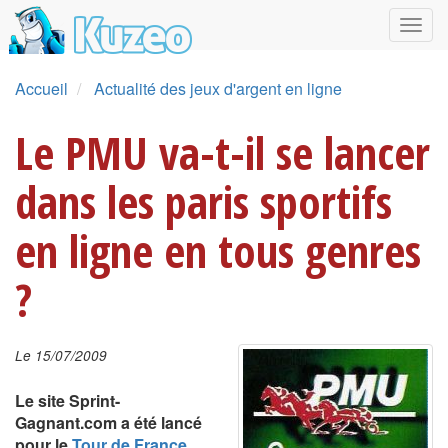
Accueil
Actualité des jeux d'argent en ligne
Le PMU va-t-il se lancer
dans les paris sportifs
en ligne en tous genres
?
Le 15/07/2009
Le site Sprint-
Gagnant.com a été lancé
pour le
Tour de France