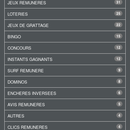
JEUX REMUNERES
31
LOTERIES
25
JEUX DE GRATTAGE
22
BINGO
15
CONCOURS
12
INSTANTS GAGNANTS
12
SURF REMUNERE
9
DOMINOS
8
ENCHERES INVERSEES
6
AVIS REMUNERES
5
AUTRES
4
CLICS REMUNERES
4