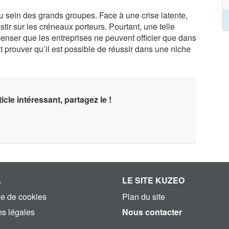
n au sein des grands groupes. Face à une crise latente,
tir sur les créneaux porteurs. Pourtant, une telle
penser que les entreprises ne peuvent officier que dans
 prouver qu’il est possible de réussir dans une niche
icle intéressant, partagez le !
L
LE SITE KUZEO
ue de cookies
Plan du site
s légales
Nous contacter