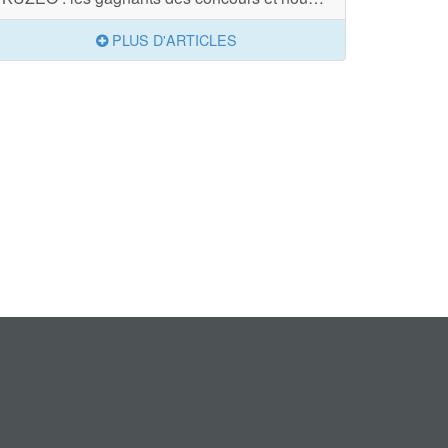
PLUS D'ARTICLES