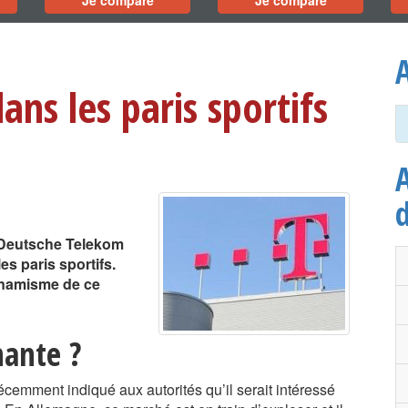
Je compare
Je compare
A
ns les paris sportifs
A
 Deutsche Telekom
es paris sportifs.
dynamisme de ce
nante ?
cemment indiqué aux autorités qu’il serait intéressé