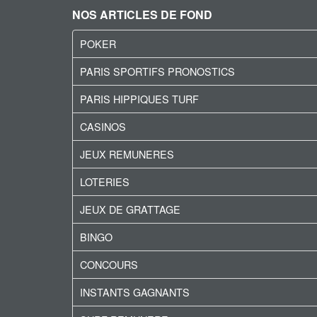
NOS ARTICLES DE FOND
POKER
PARIS SPORTIFS PRONOSTICS
PARIS HIPPIQUES TURF
CASINOS
JEUX REMUNERES
LOTERIES
JEUX DE GRATTAGE
BINGO
CONCOURS
INSTANTS GAGNANTS