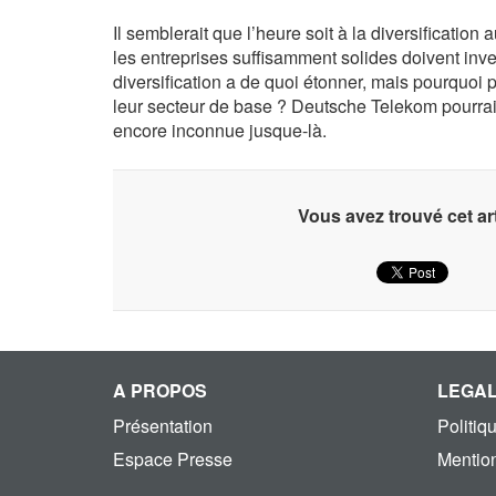
Il semblerait que l’heure soit à la diversificatio
les entreprises suffisamment solides doivent inves
diversification a de quoi étonner, mais pourquoi 
leur secteur de base ? Deutsche Telekom pourrait
encore inconnue jusque-là.
Vous avez trouvé cet art
A PROPOS
LEGA
Présentation
Politiq
Espace Presse
Mention