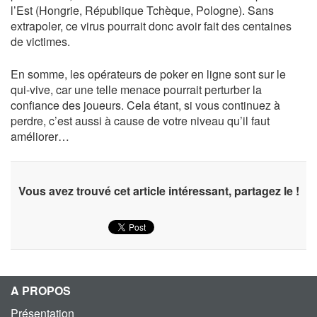
l’Est (Hongrie, République Tchèque, Pologne). Sans
extrapoler, ce virus pourrait donc avoir fait des centaines
de victimes.
En somme, les opérateurs de poker en ligne sont sur le
qui-vive, car une telle menace pourrait perturber la
confiance des joueurs. Cela étant, si vous continuez à
perdre, c’est aussi à cause de votre niveau qu’il faut
améliorer…
Vous avez trouvé cet article intéressant, partagez le !
A PROPOS
Présentation