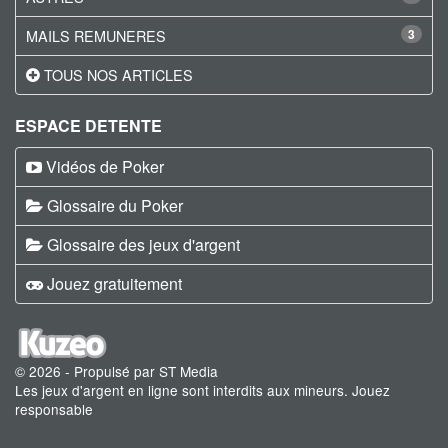
MAILS REMUNERES
3
TOUS NOS ARTICLES
ESPACE DETENTE
Vidéos de Poker
Glossaire du Poker
Glossaire des jeux d'argent
Jouez gratuitement
© 2026 - Propulsé par ST Media
Les jeux d'argent en ligne sont interdits aux mineurs. Jouez
responsable