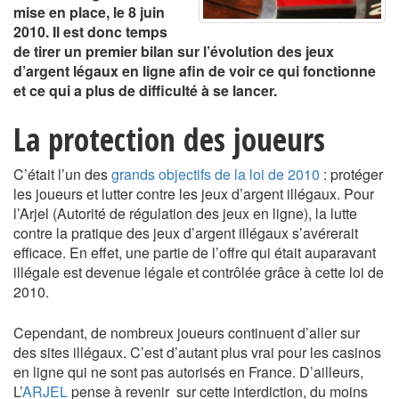
mise en place, le 8 juin
2010. Il est donc temps
de tirer un premier bilan sur l’évolution des jeux
d’argent légaux en ligne afin de voir ce qui fonctionne
et ce qui a plus de difficulté à se lancer.
La protection des joueurs
C’était l’un des
grands objectifs de la loi de 2010
: protéger
les joueurs et lutter contre les jeux d’argent illégaux. Pour
l’Arjel (Autorité de régulation des jeux en ligne), la lutte
contre la pratique des jeux d’argent illégaux s’avérerait
efficace. En effet, une partie de l’offre qui était auparavant
illégale est devenue légale et contrôlée grâce à cette loi de
2010.
Cependant, de nombreux joueurs continuent d’aller sur
des sites illégaux. C’est d’autant plus vrai pour les casinos
en ligne qui ne sont pas autorisés en France. D’ailleurs,
L’
ARJEL
pense à revenir sur cette interdiction, du moins