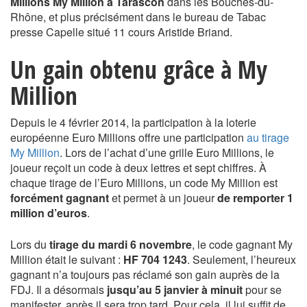
Millions My Million
à Tarascon
dans les Bouches-du-
Rhône, et plus précisément dans le bureau de Tabac
presse Capelle situé 11 cours Aristide Briand.
Un gain obtenu grâce à My
Million
Depuis le 4 février 2014, la participation à la loterie
européenne Euro Millions offre une participation
au tirage
My Million
. Lors de l’achat d’une grille Euro Millions, le
joueur reçoit un code à deux lettres et sept chiffres. À
chaque tirage de l’Euro Millions, un code My Million est
forcément gagnant
et permet à un joueur
de remporter 1
million d’euros
.
Lors du
tirage du mardi 6 novembre
, le code gagnant My
Million était le suivant :
HF 704 1243
. Seulement, l’heureux
gagnant n’a toujours pas réclamé son gain auprès de la
FDJ. Il a désormais
jusqu’au 5 janvier à minuit
pour se
manifester, après il sera trop tard. Pour cela, il lui suffit de