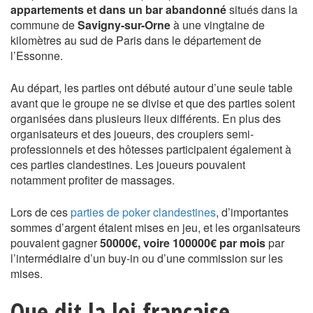
appartements et dans un bar abandonné
situés dans la
commune de
Savigny-sur-Orne
à une vingtaine de
kilomètres au sud de Paris dans le département de
l’Essonne.
Au départ, les parties ont débuté autour d’une seule table
avant que le groupe ne se divise et que des parties soient
organisées dans plusieurs lieux différents. En plus des
organisateurs et des joueurs, des croupiers semi-
professionnels et des hôtesses participaient également à
ces parties clandestines. Les joueurs pouvaient
notamment profiter de massages.
Lors de ces
parties de poker clandestines
, d’importantes
sommes d’argent étaient mises en jeu, et les organisateurs
pouvaient gagner
50000€, voire 100000€ par mois
par
l’intermédiaire d’un buy-in ou d’une commission sur les
mises.
Que dit la loi française