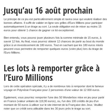
Jusqu’au 16 août prochain
Le principe de ce jeu est particulièrement simple et ravira ceux qui veulent réaliser des
bonnes affaires. Il suffit de valider en ligne ses grilles d’Euro Millions pour participer
automatiquement à un tirage au sort. La seule obligation est de miser au moins 15
euros pour obtenir 1 chance de gagner ce lot exceptionnel.
Bien entendu, vous pouvez jouer plusieurs fois la somme minimale de 15 euros, à
savoir 12 fois. Au final, vous pourrez obtenir 12 chances de partir au bout du monde
grâce à un investissement de 180 euros. Tout en sachant que les 180 euros misés
peuvent vous permettre de remporter quelques euros (voire plus) lors du tirage de
l’Euro Millions.
Les lots à remporter grâce à
l’Euro Millions
Lors de cette opération spéciale, il y a de nombreux lots à remporter dont le fameux
voyage en Polynésie Française pour 2 personnes d’une valeur de 12 000 euros.
Egalement, vous pourriez remporter l’une des 50 Wonderbox mise en jeu pour partir
en France (valeur unitaire de 119,90 euros), ou, l’un des 100 crédits de jeu d’un
montant de 50 euros à utiliser sur le site internet de la Française des Jeux. Veuillez
noter que ce crédit sera utilisable dans les 30 jours près le tirage au sort.