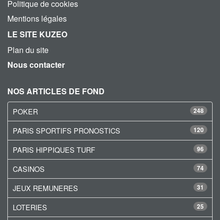
Politique de cookies
Mentions légales
LE SITE KUZEO
Plan du site
Nous contacter
NOS ARTICLES DE FOND
POKER
248
PARIS SPORTIFS PRONOSTICS
120
PARIS HIPPIQUES TURF
96
CASINOS
74
JEUX REMUNERES
31
LOTERIES
25