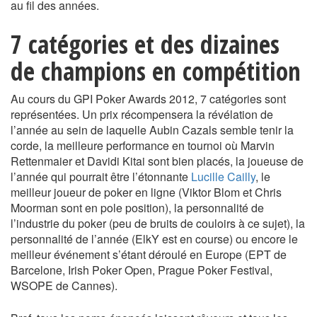
au fil des années.
7 catégories et des dizaines
de champions en compétition
Au cours du GPI Poker Awards 2012, 7 catégories sont
représentées. Un prix récompensera la révélation de
l’année au sein de laquelle Aubin Cazals semble tenir la
corde, la meilleure performance en tournoi où Marvin
Rettenmaier et Davidi Kitai sont bien placés, la joueuse de
l’année qui pourrait être l’étonnante
Lucille Cailly
, le
meilleur joueur de poker en ligne (Viktor Blom et Chris
Moorman sont en pole position), la personnalité de
l’industrie du poker (peu de bruits de couloirs à ce sujet), la
personnalité de l’année (ElkY est en course) ou encore le
meilleur événement s’étant déroulé en Europe (EPT de
Barcelone, Irish Poker Open, Prague Poker Festival,
WSOPE de Cannes).