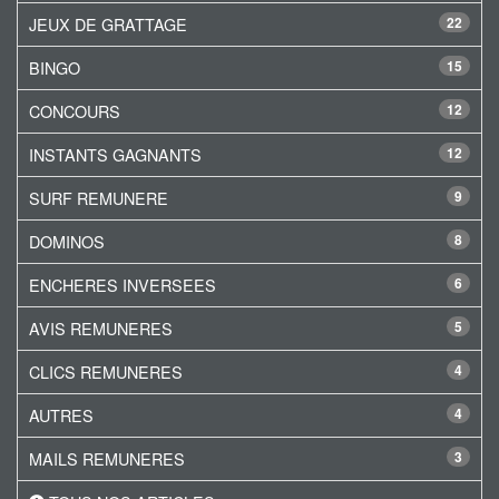
JEUX DE GRATTAGE
22
BINGO
15
CONCOURS
12
INSTANTS GAGNANTS
12
SURF REMUNERE
9
DOMINOS
8
ENCHERES INVERSEES
6
AVIS REMUNERES
5
CLICS REMUNERES
4
AUTRES
4
MAILS REMUNERES
3