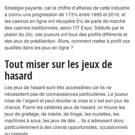
Stratégie payante, car le chiffre d’affaires de cette industrie
a connu une progression de 173% entre 1995 et 2016, et
les casinos en ligne ont récupéré 5% de parts de marché
des casinos traditionnels, selon l’IT Expo. Séduits par le
plaisir du clic, ces joueurs ont tous des profils différents et
des jeux de prédilection. Alors, comment mettre à profit vos
qualités dans les jeux en ligne ?
Tout miser sur les jeux de
hasard
Les jeux de hasard sont très accessibles car ils ne
nécessitent pas de connaissances particulières. Le joueur
mise de l’argent et peut récolter la mise si c’est son jour de
chance. Parmi les célèbres jeux de hasard, on trouve les
jeux de grattage, de loterie, de tirage, les roulettes, les
machines à sous, les jeux de dés… Ils s’adressent donc
particulièrement à des clients opportunistes, occasionnels
ou pressés.