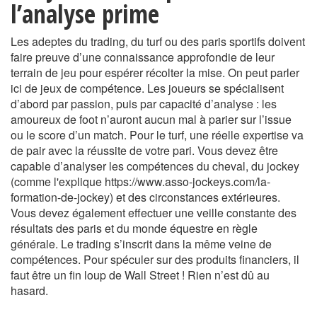
l’analyse prime
Les adeptes du trading, du turf ou des paris sportifs doivent
faire preuve d’une connaissance approfondie de leur
terrain de jeu pour espérer récolter la mise. On peut parler
ici de jeux de compétence. Les joueurs se spécialisent
d’abord par passion, puis par capacité d’analyse : les
amoureux de foot n’auront aucun mal à parier sur l’issue
ou le score d’un match. Pour le turf, une réelle expertise va
de pair avec la réussite de votre pari. Vous devez être
capable d’analyser les compétences du cheval, du jockey
(comme l'explique https://www.asso-jockeys.com/la-
formation-de-jockey) et des circonstances extérieures.
Vous devez également effectuer une veille constante des
résultats des paris et du monde équestre en règle
générale. Le trading s’inscrit dans la même veine de
compétences. Pour spéculer sur des produits financiers, il
faut être un fin loup de Wall Street ! Rien n’est dû au
hasard.