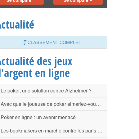
Je compare
Je compare
ctualité
CLASSEMENT COMPLET
ctualité des jeux
d'argent en ligne
Le poker, une solution contre Alzheimer ?
Avec quelle joueuse de poker aimeriez-vous faire l'amour ?
Poker en ligne : un avenir menacé
Les bookmakers en marche contre les paris truqués