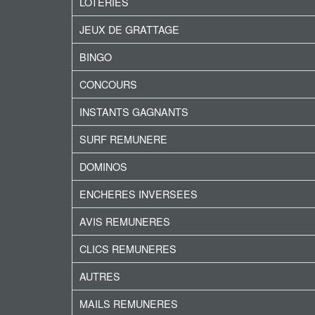
LOTERIES
JEUX DE GRATTAGE
BINGO
CONCOURS
INSTANTS GAGNANTS
SURF REMUNERE
DOMINOS
ENCHERES INVERSEES
AVIS REMUNERES
CLICS REMUNERES
AUTRES
MAILS REMUNERES