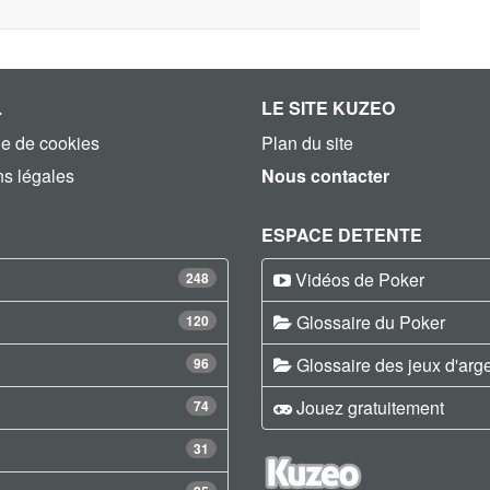
L
LE SITE KUZEO
ue de cookies
Plan du site
s légales
Nous contacter
ESPACE DETENTE
Vidéos de Poker
248
Glossaire du Poker
120
Glossaire des jeux d'arg
96
Jouez gratuitement
74
31