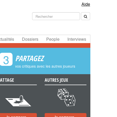
Aide
tualités
Dossiers
People
Interviews
3
PARTAGEZ
vos critiques avec les autres joueurs
ATTAGE
AUTRES JEUX
e
f