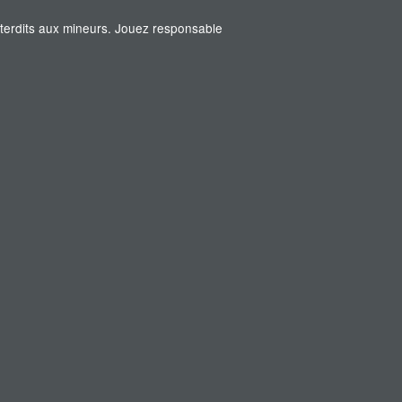
interdits aux mineurs. Jouez responsable