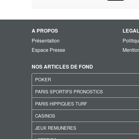
A PROPOS
LEGA
Présentation
Politiq
Espace Presse
Mention
NOS ARTICLES DE FOND
POKER
PARIS SPORTIFS PRONOSTICS
PARIS HIPPIQUES TURF
CASINOS
JEUX REMUNERES