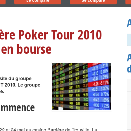
Je compare
Je compare
A
ère Poker Tour 2010
 en bourse
A
site du groupe
PT 2010. Le groupe
e.
ommence
22 et 24 mai au casino Barrière de Trouville. La