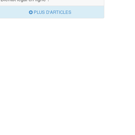
PLUS D'ARTICLES