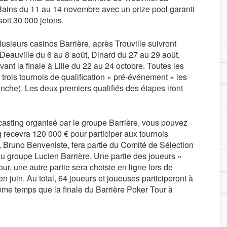
-Bains du 11 au 14 novembre avec un prize pool garanti
oit 30 000 jetons.
lusieurs casinos Barrière, après Trouville suivront
, Deauville du 6 au 8 août, Dinard du 27 au 29 août,
nt la finale à Lille du 22 au 24 octobre. Toutes les
rois tournois de qualification « pré-événement » les
nche). Les deux premiers qualifiés des étapes iront
casting organisé par le groupe Barrière, vous pouvez
g recevra 120 000 € pour participer aux tournois
, Bruno Benveniste, fera partie du Comité de Sélection
u groupe Lucien Barrière. Une partie des joueurs «
ur, une autre partie sera choisie en ligne lors de
n juin. Au total, 64 joueurs et joueuses participeront à
ême temps que la finale du Barrière Poker Tour à