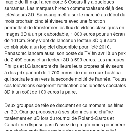
magie du film qui a remporté 6 Oscars il y a quelques
semaines. Les marques hi-tech commercialisent déjà des
téléviseurs 3D. Samsung mettra sur le marché au début du
mois prochain cinq téléviseurs avec une fonction
permettant de transformer les flux de vidéos classiques en
images 3D à un prix abordable, 1 800 euros pour un écran
de 101cm. Sony vient de lancer un lecteur 3D qui sera
combinable à un logiciel disponible pour l'été 2010.
Panasonic lancera aussi son poste de TV fin avril à un prix
de 2 499 euros et un lecteur 3D à 599 euros. Les marques
Philips et LG lanceront d'ailleurs leurs propres téléviseurs
à des prix partant de 1 700 euros, de même que Toshiba
qui sortira le sien vers la seconde moitié de l'année. Toutes
ces télévisions exigeront l'utilisation des lunettes spéciales
3D à un coût de 100 euros la paire.
Deux groupes de télé se discutent en ce moment les films
en 3D. Orange proposera à ses abonnés une chaîne
totalement en 3D lors du tournoi de Roland-Garros et
Canal+ ne dispose pas d'assez de programmes pour créer
une chaîne spécifique mais a des projets pour le relief.