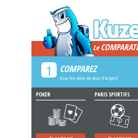
COMPARAT
Le
1
COMPAREZ
tous les sites de jeux d'argent
POKER
PARIS SPORTIFS
a
b