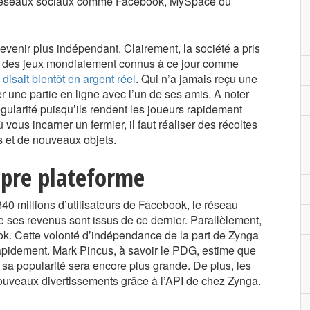
nds réseaux sociaux comme Facebook, MySpace ou
venir plus indépendant. Clairement, la société a pris
 des jeux mondialement connus à ce jour comme
isait bientôt en argent réel
. Qui n’a jamais reçu une
 une partie en ligne avec l’un de ses amis. A noter
gularité puisqu’ils rendent les joueurs rapidement
ous incarner un fermier, il faut réaliser des récoltes
ts et de nouveaux objets.
opre plateforme
0 millions d’utilisateurs de Facebook, le réseau
 ses revenus sont issus de ce dernier. Parallèlement,
k. Cette volonté d’indépendance de la part de Zynga
rapidement. Mark Pincus, à savoir le PDG, estime que
sa popularité sera encore plus grande. De plus, les
uveaux divertissements grâce à l’API de chez Zynga.