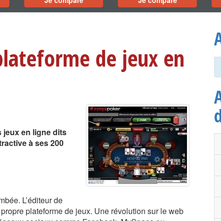
Je compare
Je compare
A
plateforme de jeux en
A
 jeux en ligne dits
tractive à ses 200
mbée. L’éditeur de
 propre plateforme de jeux. Une révolution sur le web