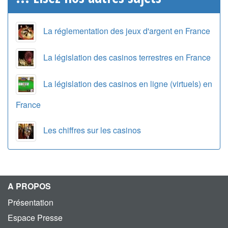
La réglementation des jeux d'argent en France
La législation des casinos terrestres en France
La législation des casinos en ligne (virtuels) en
France
Les chiffres sur les casinos
A PROPOS
Présentation
Espace Presse