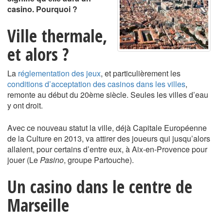
casino. Pourquoi ?
Ville thermale,
et alors ?
La
réglementation des jeux
, et particulièrement les
conditions d’acceptation des casinos dans les villes
,
remonte au début du 20ème siècle. Seules les villes d’eau
y ont droit.
Avec ce nouveau statut la ville, déjà Capitale Européenne
de la Culture en 2013, va attirer des joueurs qui jusqu’alors
allaient, pour certains d’entre eux, à Aix-en-Provence pour
jouer (Le
Pasino
, groupe Partouche).
Un casino dans le centre de
Marseille