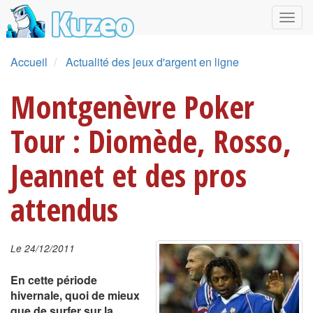
Accueil
Actualité des jeux d'argent en ligne
Montgenèvre Poker
Tour : Diomède, Rosso,
Jeannet et des pros
attendus
Le 24/12/2011
En cette période
hivernale, quoi de mieux
que de surfer sur la