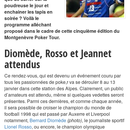
poudreuse le jour et
enchainer les tapis en
soirée ? Voilà le
programme alléchant
proposé dans le cadre de cette cinquième édition du
Montgenèvre Poker Tour.
Diomède, Rosso et Jeannet
attendus
Ce rendez-vous, qui est devenu un événement couru par
tous les passionnées de poke,r va se dérouler 8 au 13
janvier dans cette station des Alpes. Clairement, un public
d’amateurs est attendu, même si quelques vedettes seront
présentes. Parmi ces dernières, et comme chaque année,
il sera possible de croiser le champion du monde de
football 1998 qui est passé par Auxerre et Liverpool
notamment,
Bernard Diomède
(photo)
, le journaliste sportif
Lionel Rosso
, ou encore, le champion olympique