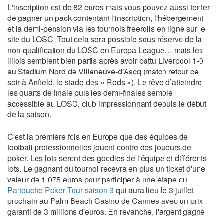
L'inscription est de 82 euros mais vous pouvez aussi tenter
de gagner un pack contentant l'inscription, l'hébergement
et la demi-pension via les tournois freerolls en ligne sur le
site du LOSC. Tout cela sera possible sous réserve de la
non-qualification du LOSC en Europa League… mais les
lillois semblent bien partis après avoir battu Liverpool 1-0
au Stadium Nord de Villeneuve-d’Ascq (match retour ce
soir à Anfield, le stade des « Reds »). Le rêve d’atteindre
les quarts de finale puis les demi-finales semble
accessible au LOSC, club impressionnant depuis le début
de la saison.
C'est la première fois en Europe que des équipes de
football professionnelles jouent contre des joueurs de
poker. Les lots seront des goodies de l'équipe et différents
lots. Le gagnant du tournoi recevra en plus un ticket d'une
valeur de 1 075 euros pour participer à une étape du
Partouche Poker Tour saison 3
qui aura lieu le 3 juillet
prochain au Palm Beach Casino de Cannes avec un prix
garanti de 3 millions d'euros. En revanche, l'argent gagné