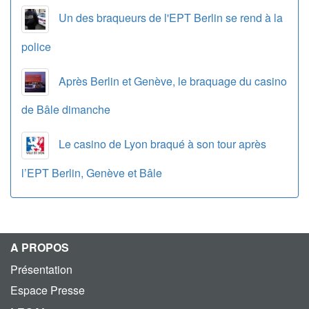
Un des braqueurs de l'EPT Berlin se rend à la
police
Après Berlin et Genève, le braquage du casino
de Bâle dimanche
Le casino de Lyon braqué à son tour après
l’EPT Berlin, Genève et Bâle
A PROPOS
Présentation
Espace Presse