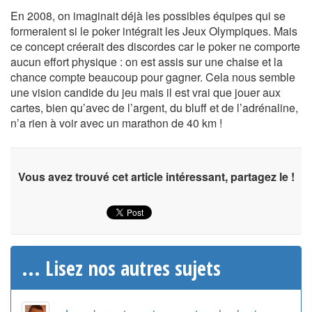
En 2008, on imaginait déjà les possibles équipes qui se
formeraient si le poker intégrait les Jeux Olympiques. Mais
ce concept créerait des discordes car le poker ne comporte
aucun effort physique : on est assis sur une chaise et la
chance compte beaucoup pour gagner. Cela nous semble
une vision candide du jeu mais il est vrai que jouer aux
cartes, bien qu’avec de l’argent, du bluff et de l’adrénaline,
n’a rien à voir avec un marathon de 40 km !
Vous avez trouvé cet article intéressant, partagez le !
... Lisez nos autres sujets