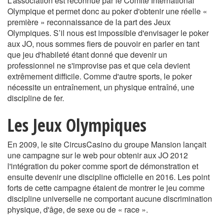
L’association est reconnue par le Comité International
Olympique et permet donc au poker d'obtenir une réelle «
première » reconnaissance de la part des Jeux
Olympiques. S’il nous est impossible d'envisager le poker
aux JO, nous sommes fiers de pouvoir en parler en tant
que jeu d'habileté étant donné que devenir un
professionnel ne s'improvise pas et que cela devient
extrêmement difficile. Comme d'autre sports, le poker
nécessite un entraînement, un physique entraîné, une
discipline de fer.
Les Jeux Olympiques
En 2009, le site CircusCasino du groupe Mansion lançait
une campagne sur le web pour obtenir aux JO 2012
l'intégration du poker comme sport de démonstration et
ensuite devenir une discipline officielle en 2016. Les point
forts de cette campagne étaient de montrer le jeu comme
discipline universelle ne comportant aucune discrimination
physique, d'âge, de sexe ou de « race ».