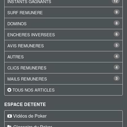
INSTANTS GAGNANTS
12
SURF REMUNERE
9
DOMINOS
8
ENCHERES INVERSEES
6
AVIS REMUNERES
5
AUTRES
4
CLICS REMUNERES
4
MAILS REMUNERES
3
TOUS NOS ARTICLES
ESPACE DETENTE
Vidéos de Poker
Glossaire du Poker