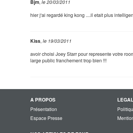
Bjm
,
le 20/03/2011
hier j'ai regardé king kong ....il etait plus intelligent!
Kiss
,
le 19/03/2011
avoir choisi Joey Starr pour represente votre room
large public franchement trop bien !!!
A PROPOS
LEGA
Présentation
Politiq
Espace Presse
Mention