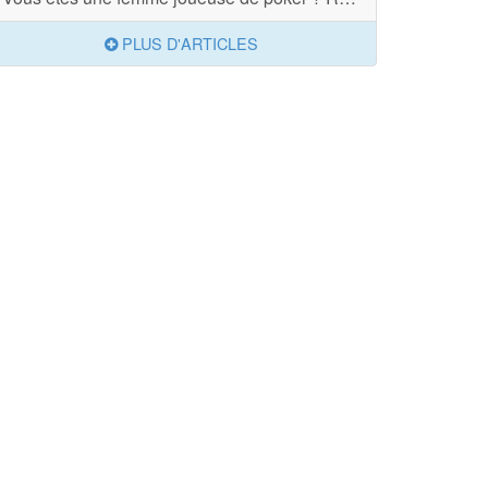
PLUS D'ARTICLES