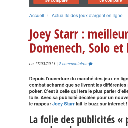
Je compare
Je compare
Accueil
Actualité des jeux d'argent en ligne
Joey Starr : meilleu
Domenech, Solo et l
|
Le 17/03/2011
2 commentaires
Depuis l’ouverture du marché des jeux en lign
combat acharné que se livrent les différentes
poker. C’est à celle qui fera le plus parler d’el
toile. Avec sa publicité décalée pour un nouve
le rappeur
Joey Starr
fait le buzz sur internet !
La folie des publicités «