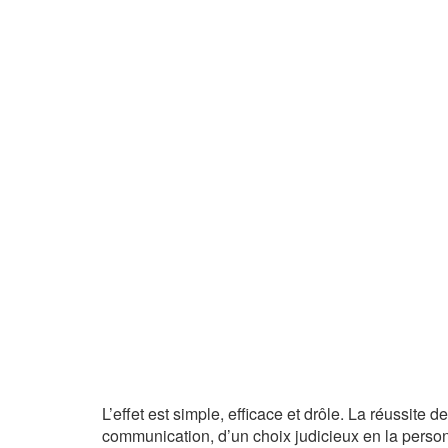
L’effet est simple, efficace et drôle. La réussite
communication, d’un choix judicieux en la perso