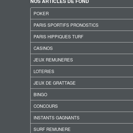
NOS ARTICLES DE FOND
POKER
PARIS SPORTIFS PRONOSTICS
PARIS HIPPIQUES TURF
CASINOS
JEUX REMUNERES
LOTERIES
JEUX DE GRATTAGE
BINGO
CONCOURS
INSTANTS GAGNANTS
SURF REMUNERE