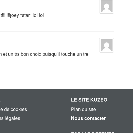
!!!!!!joey "star" lol lol
 et un trs bon choix puisqu'il touche un tre
L
LE SITE KUZEO
ue de cookies
Plan du site
s légales
Nous contacter