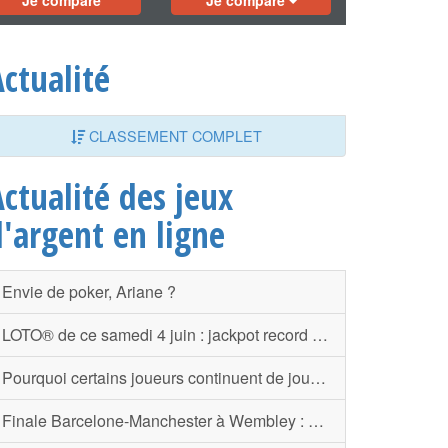
Je compare
Je compare
ctualité
CLASSEMENT COMPLET
ctualité des jeux
d'argent en ligne
Envie de poker, Ariane ?
LOTO® de ce samedi 4 juin : jackpot record de 23 millions d’euros
Pourquoi certains joueurs continuent de jouer sur des sites illégaux ?
Finale Barcelone-Manchester à Wembley : sur qui parier ?