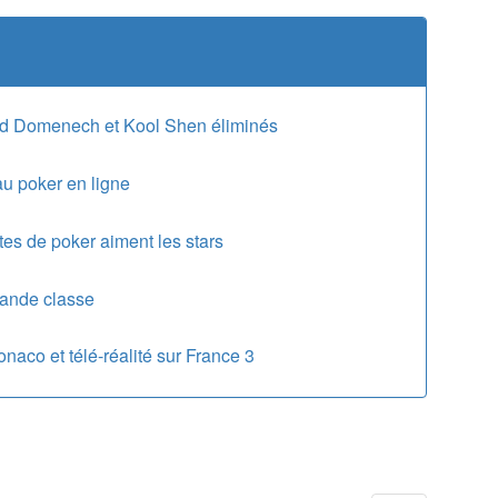
nd Domenech et Kool Shen éliminés
u poker en ligne
ites de poker aiment les stars
rande classe
co et télé-réalité sur France 3