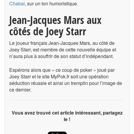
Chabal
, sur un ton humoristique.
Jean-Jacques Mars aux
côtés de Joey Starr
Le joueur français Jean-Jacques Mars, au côté de
Joey Starr, est membre de cette nouvelle équipe et
n’aura plus à souffrir de son statut d’indépendant.
Espérons alors que « ce coup de poker » joué par
Joey Starr et le site MyPok.fr soit une opération
séduction réussie et ainsi un tremplin pour l’image de
ce dernier.
Vous avez trouvé cet article intéressant, partagez
le !