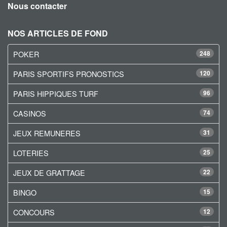
Nous contacter
NOS ARTICLES DE FOND
POKER
248
PARIS SPORTIFS PRONOSTICS
120
PARIS HIPPIQUES TURF
96
CASINOS
74
JEUX REMUNERES
31
LOTERIES
25
JEUX DE GRATTAGE
22
BINGO
15
CONCOURS
12