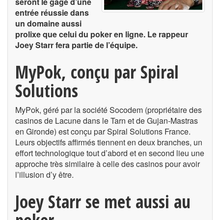
seront le gage d’une
entrée réussie dans
un domaine aussi
prolixe que celui du poker en ligne. Le rappeur
Joey Starr fera partie de l’équipe.
MyPok, conçu par Spiral
Solutions
MyPok, géré par la société Socodem (propriétaire des
casinos de Lacune dans le Tarn et de Gujan-Mastras
en Gironde) est conçu par Spiral Solutions France.
Leurs objectifs affirmés tiennent en deux branches, un
effort technologique tout d’abord et en second lieu une
approche très similaire à celle des casinos pour avoir
l’illusion d’y être.
Joey Starr se met aussi au