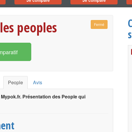
Je compare
Je compare
les peoples
Fermé
s
mparatif
People
Avis
 Mypok.fr. Présentation des People qui
ment