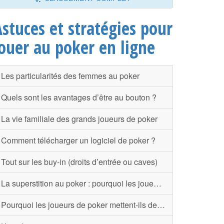
stuces et stratégies pour
jouer au poker en ligne
Les particularités des femmes au poker
Quels sont les avantages d’être au bouton ?
La vie familiale des grands joueurs de poker
Comment télécharger un logiciel de poker ?
Tout sur les buy-in (droits d’entrée ou caves)
La superstition au poker : pourquoi les joueurs sont superstitieux ?
Pourquoi les joueurs de poker mettent-ils des lunettes de soleil ?