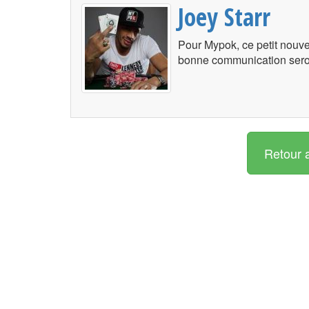
Joey Starr
Pour Mypok, ce petit nouve
bonne communication seron
Retour 