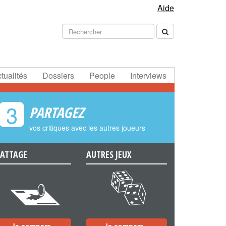
Aide
tualités
Dossiers
People
Interviews
3
PARTAGEZ
vos critiques avec les autres joueurs
ATTAGE
AUTRES JEUX
e
f