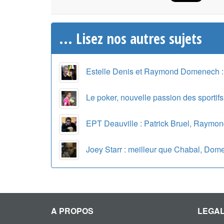
... Lisez nos autres sujets
Estelle Denis et Raymond Domenech : le
Le poker, nouvelle passion des sportifs
EPT Deauville : Patrick Bruel, Raymo
Joey Starr : meilleur que Chabal, Dome
A PROPOS
LEGA