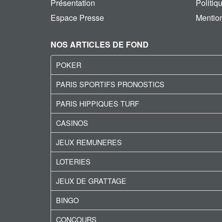
Présentation
Politiq
Espace Presse
Mention
NOS ARTICLES DE FOND
POKER
PARIS SPORTIFS PRONOSTICS
PARIS HIPPIQUES TURF
CASINOS
JEUX REMUNERES
LOTERIES
JEUX DE GRATTAGE
BINGO
CONCOURS