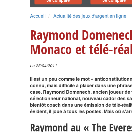
Je compare
Je compare
Accueil
Actualité des jeux d'argent en ligne
Raymond Domenech 
Monaco et télé-réal
Le 25/04/2011
Il est un peu comme le mot « anticonstitutionn
connu, mais difficile à placer dans une phras
case. Raymond Domenech, ancien joueur de f
sélectionneur national, nouveau cador des sal
bientôt coach dans une émission de télé-réalit
évident, il joue à tous les postes. Mais où s'
Raymond au « The Evere