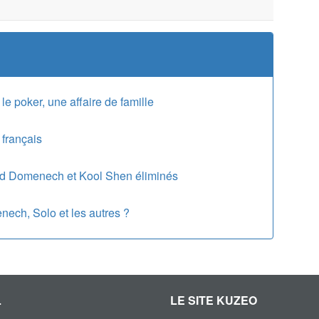
 poker, une affaire de famille
 français
nd Domenech et Kool Shen éliminés
nech, Solo et les autres ?
L
LE SITE KUZEO