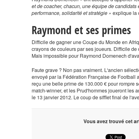
et de coacher, chacun, une équipe de candidats en
performance, solidarité et stratégie »
explique la c
Raymond et ses primes
Difficile de gagner une Coupe du Monde en Afrique
crayons de couleurs par ses joueurs. Difficile d
Mais impossible pour Raymond Domenech d'avale
Faute grave ? Non pas vraiment. L'ancien sélec
envoyé par la Fédération Française de Football au
reçu une belle prime de 130.000 € pour rompre so
match-winner, et les Prud'hommes joueront les ar
le 13 janvier 2012. Le coup de sifflet final de l
Vous avez trouvé cet art