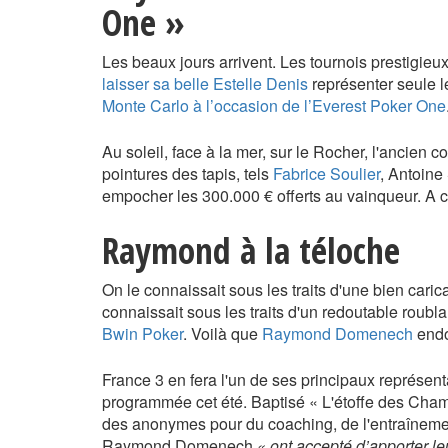
One »
Les beaux jours arrivent. Les tournois prestigieu
laisser sa belle Estelle Denis
représenter seule l
Monte Carlo à l’occasion de l’Everest Poker One
Au soleil, face à la mer, sur le Rocher, l'ancien
pointures des tapis, tels
Fabrice Soulier
, Antoine
empocher les 300.000 € offerts au vainqueur. A c
Raymond à la téloche
On le connaissait sous les traits d'une bien caric
connaissait sous les traits d'un redoutable roub
Bwin Poker
. Voilà que
Raymond Domenech
endo
France 3 en fera l'un de ses principaux représent
programmée cet été. Baptisé « L'étoffe des Champ
des anonymes pour du coaching, de l'entraînemen
Raymond Domenech
« ont accepté d’apporter l